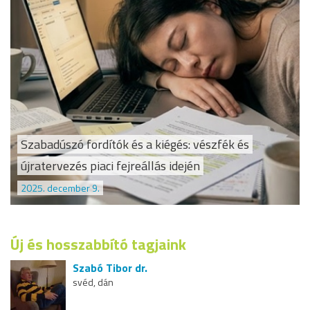
Szabadúszó fordítók és a kiégés: vészfék és
újratervezés piaci fejreállás idején
2025. december 9.
Új és hosszabbító tagjaink
Szabó Tibor dr.
svéd, dán