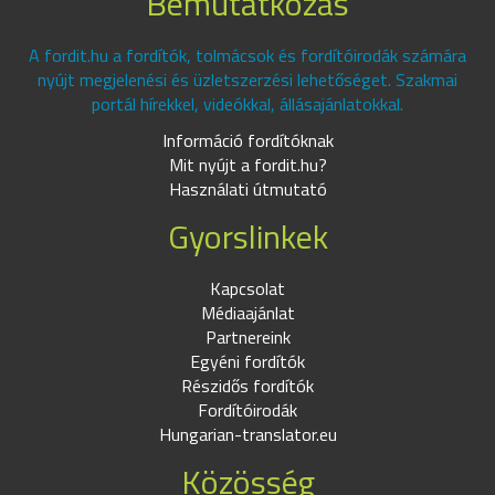
Bemutatkozás
A fordit.hu a fordítók, tolmácsok és fordítóirodák számára
nyújt megjelenési és üzletszerzési lehetőséget. Szakmai
portál hírekkel, videókkal, állásajánlatokkal.
Információ fordítóknak
Mit nyújt a fordit.hu?
Használati útmutató
Gyorslinkek
Kapcsolat
Médiaajánlat
Partnereink
Egyéni fordítók
Részidős fordítók
Fordítóirodák
Hungarian-translator.eu
Közösség