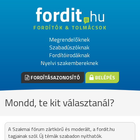
fordit
hu
FORDÍTÓK & TOLMÁCSOK
Megrendelőknek
Szabadúszóknak
Fordítóirodáknak
Nyelvi szakembereknek
FORDÍTÁSAZONOSÍTÓ
BELÉPÉS
Mondd, te kit választanál?
A Szakmai fórum zártkörű és moderált, a fordit.hu
tagjainak szól. Új témák szabadon nyithatók.