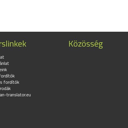
slinkek
Közösség
at
ánlat
eink
fordítók
s fordítók
irodák
an-translator.eu