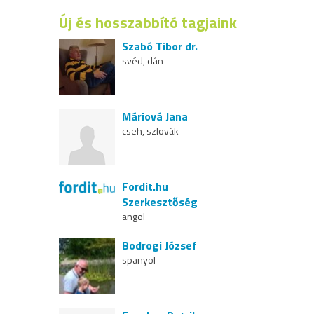
Új és hosszabbító tagjaink
Szabó Tibor dr.
svéd, dán
Máriová Jana
cseh, szlovák
Fordit.hu
Szerkesztőség
angol
Bodrogi József
spanyol