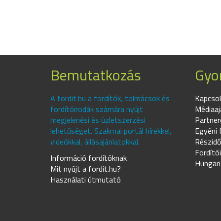
Bemutatkozás
Gyor
A fordit.hu a fordítók, tolmácsok és
Kapcsol
fordítóirodák számára nyújt
Médiaaj
megjelenési és üzletszerzési
Partner
lehetőséget. Szakmai portál hírekkel,
Egyéni 
videókkal, állásajánlatokkal.
Részidő
Fordító
Információ fordítóknak
Hungari
Mit nyújt a fordit.hu?
Használati útmutató