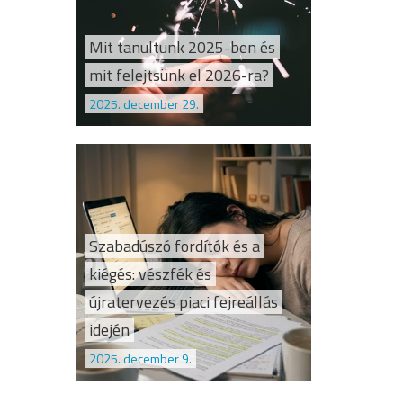
Mit tanultunk 2025-ben és
mit felejtsünk el 2026-ra?
2025. december 29.
Szabadúszó fordítók és a
kiégés: vészfék és
újratervezés piaci fejreállás
idején
2025. december 9.