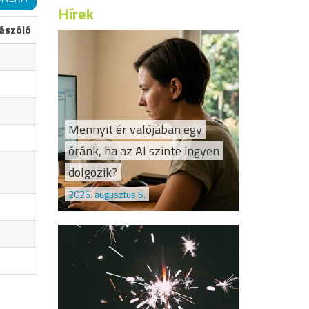
Hírek
ászóló
Mennyit ér valójában egy
óránk, ha az AI szinte ingyen
dolgozik?
2026. augusztus 5.