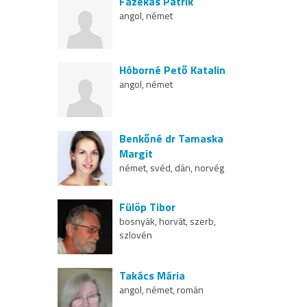
Fazekas Patrik
angol, német
Hóborné Pető Katalin
angol, német
Benkőné dr Tamaska
Margit
német, svéd, dán, norvég
Fülöp Tibor
bosnyák, horvát, szerb,
szlovén
Takács Mária
angol, német, román