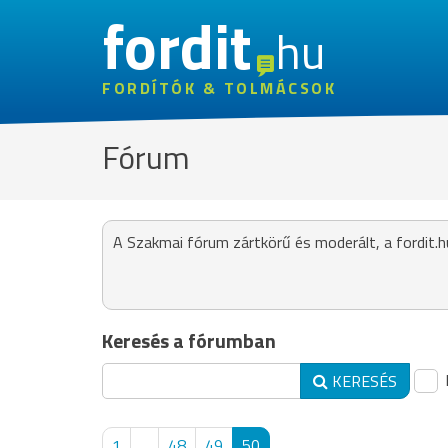
fordit
hu
FORDÍTÓK & TOLMÁCSOK
Fórum
A Szakmai fórum zártkörű és moderált, a fordit.h
Keresés a fórumban
KERESÉS
1
...
48
49
50