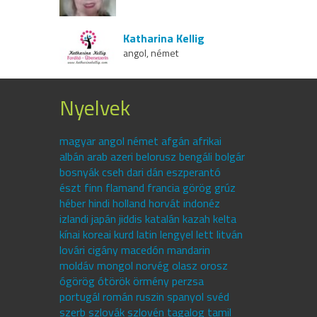
Katharina Kellig
angol, német
Nyelvek
magyar angol német afgán afrikai
albán arab azeri belorusz bengáli bolgár
bosnyák cseh dari dán eszperantó
észt finn flamand francia görög grúz
héber hindi holland horvát indonéz
izlandi japán jiddis katalán kazah kelta
kínai koreai kurd latin lengyel lett litván
lovári cigány macedón mandarin
moldáv mongol norvég olasz orosz
ógörög ótörök örmény perzsa
portugál román ruszin spanyol svéd
szerb szlovák szlovén tagalog tamil