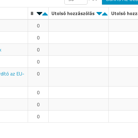
#
Utolsó hozzászólás
Utolsó hozz
0
0
k
0
0
rdító az EU-
0
0
0
0