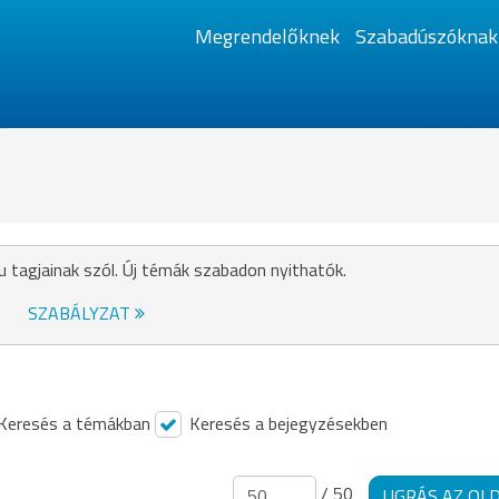
Megrendelőknek
Szabadúszóknak
u tagjainak szól. Új témák szabadon nyithatók.
SZABÁLYZAT
Keresés a témákban
Keresés a bejegyzésekben
/ 50
UGRÁS AZ OL