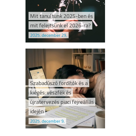
Mit tanultunk 2025-ben és
mit felejtsünk el 2026-ra?
2025. december 29.
Szabadúszó fordítók és a
kiégés: vészfék és
újratervezés piaci fejreállás
idején
2025. december 9.