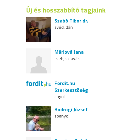
Új és hosszabbító tagjaink
Szabó Tibor dr.
svéd, dán
Máriová Jana
cseh, szlovák
Fordit.hu
Szerkesztőség
angol
Bodrogi József
spanyol