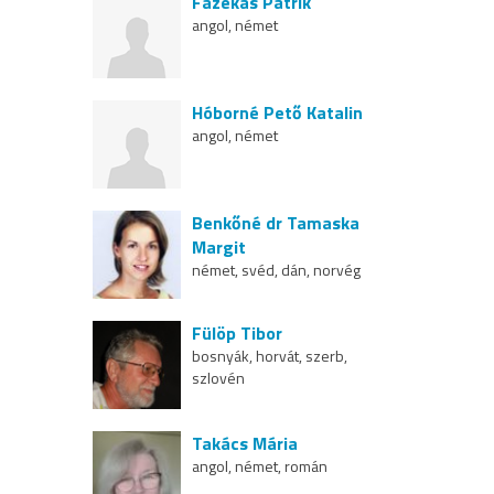
Fazekas Patrik
angol, német
Hóborné Pető Katalin
angol, német
Benkőné dr Tamaska
Margit
német, svéd, dán, norvég
Fülöp Tibor
bosnyák, horvát, szerb,
szlovén
Takács Mária
angol, német, román