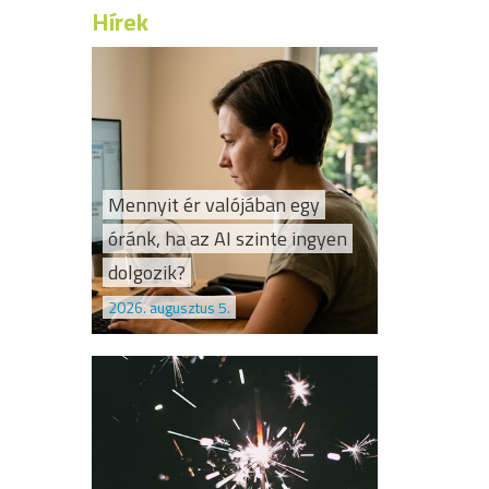
Hírek
Mennyit ér valójában egy
óránk, ha az AI szinte ingyen
dolgozik?
2026. augusztus 5.