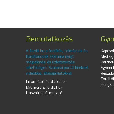
Bemutatkozás
Gyor
A fordit.hu a fordítók, tolmácsok és
Kapcsol
fordítóirodák számára nyújt
Médiaaj
megjelenési és üzletszerzési
Partner
lehetőséget. Szakmai portál hírekkel,
Egyéni 
videókkal, állásajánlatokkal.
Részidő
Fordító
Információ fordítóknak
Hungari
Mit nyújt a fordit.hu?
Használati útmutató