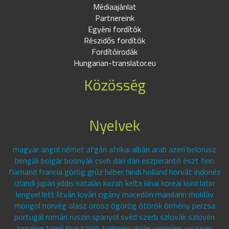
Médiaajánlat
Partnereink
Egyéni fordítók
Részidős fordítók
Fordítóirodák
Hungarian-translator.eu
Közösség
Nyelvek
magyar angol német afgán afrikai albán arab azeri belorusz
bengáli bolgár bosnyák cseh dari dán eszperantó észt finn
flamand francia görög grúz héber hindi holland horvát indonéz
izlandi japán jiddis katalán kazah kelta kínai koreai kurd latin
lengyel lett litván lovári cigány macedón mandarin moldáv
mongol norvég olasz orosz ógörög ótörök örmény perzsa
portugál román ruszin spanyol svéd szerb szlovák szlovén
tagalog tamil thai török türkmén ukrán vietnámi viszajan