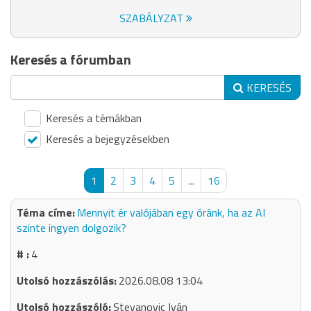
SZABÁLYZAT
Keresés a fórumban
KERESÉS
Keresés a témákban
Keresés a bejegyzésekben
1
2
3
4
5
...
16
Mennyit ér valójában egy óránk, ha az AI
szinte ingyen dolgozik?
4
2026.08.08 13:04
Stevanovic Iván