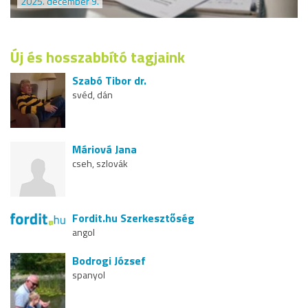
2025. december 9.
Új és hosszabbító tagjaink
Szabó Tibor dr.
svéd, dán
Máriová Jana
cseh, szlovák
Fordit.hu Szerkesztőség
angol
Bodrogi József
spanyol