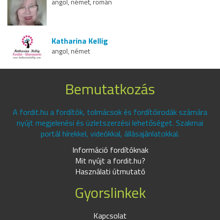
angol, német, román
Katharina Kellig
angol, német
Bemutatkozás
A fordit.hu a fordítók, tolmácsok és fordítóirodák számára
nyújt megjelenési és üzletszerzési lehetőséget. Szakmai
portál hírekkel, videókkal, állásajánlatokkal.
Információ fordítóknak
Mit nyújt a fordit.hu?
Használati útmutató
Gyorslinkek
Kapcsolat