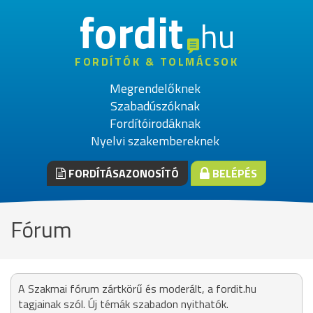
fordit
hu
FORDÍTÓK & TOLMÁCSOK
Megrendelőknek
Szabadúszóknak
Fordítóirodáknak
Nyelvi szakembereknek
FORDÍTÁSAZONOSÍTÓ
BELÉPÉS
Fórum
A Szakmai fórum zártkörű és moderált, a fordit.hu
tagjainak szól. Új témák szabadon nyithatók.