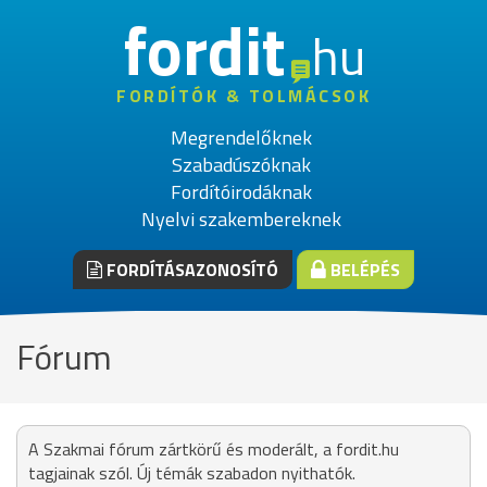
fordit
hu
FORDÍTÓK & TOLMÁCSOK
Megrendelőknek
Szabadúszóknak
Fordítóirodáknak
Nyelvi szakembereknek
FORDÍTÁSAZONOSÍTÓ
BELÉPÉS
Fórum
A Szakmai fórum zártkörű és moderált, a fordit.hu
tagjainak szól. Új témák szabadon nyithatók.