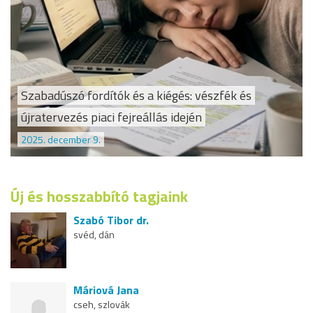
Szabadúszó fordítók és a kiégés: vészfék és
újratervezés piaci fejreállás idején
2025. december 9.
Új és hosszabbító tagjaink
Szabó Tibor dr.
svéd, dán
Máriová Jana
cseh, szlovák