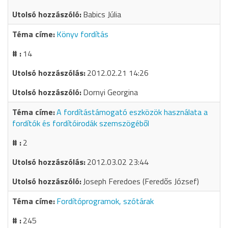
Babics Júlia
Könyv fordítás
14
2012.02.21 14:26
Dornyi Georgina
A fordítástámogató eszközök használata a
fordítók és fordítóirodák szemszögéből
2
2012.03.02 23:44
Joseph Feredoes (Feredős József)
Fordítóprogramok, szótárak
245