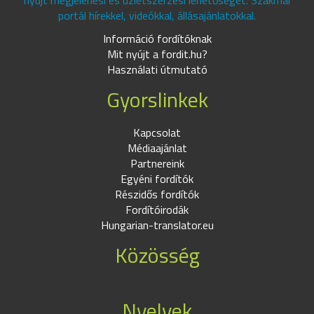
nyújt megjelenési és üzletszerzési lehetőséget. Szakmai
portál hírekkel, videókkal, állásajánlatokkal.
Információ fordítóknak
Mit nyújt a fordit.hu?
Használati útmutató
Gyorslinkek
Kapcsolat
Médiaajánlat
Partnereink
Egyéni fordítók
Részidős fordítók
Fordítóirodák
Hungarian-translator.eu
Közösség
Nyelvek