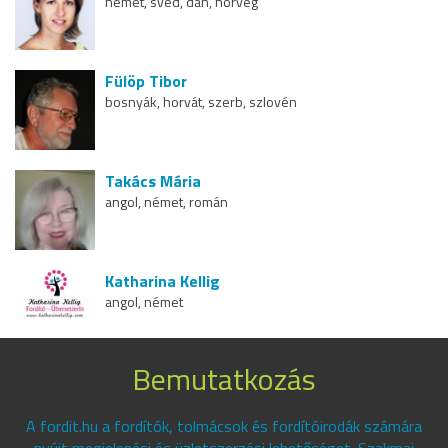
német, svéd, dán, norvég
Fülöp Tibor
bosnyák, horvát, szerb, szlovén
Takács Mária
angol, német, román
Katharina Kellig
angol, német
Bemutatkozás
A fordit.hu a fordítók, tolmácsok és fordítóirodák számára