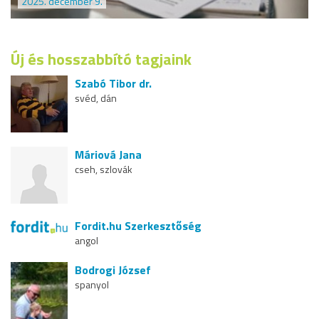
2025. december 9.
Új és hosszabbító tagjaink
Szabó Tibor dr.
svéd, dán
Máriová Jana
cseh, szlovák
Fordit.hu Szerkesztőség
angol
Bodrogi József
spanyol