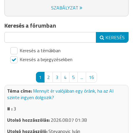
SZABÁLYZAT
Keresés a fórumban
KERESÉS
Keresés a témákban
Keresés a bejegyzésekben
1
2
3
4
5
...
16
Mennyit ér valójában egy óránk, ha az AI
szinte ingyen dolgozik?
3
2026.08.07 01:38
Stevanovic Iván