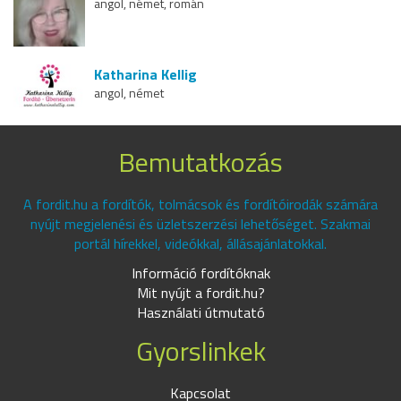
angol, német, román
Katharina Kellig
angol, német
Bemutatkozás
A fordit.hu a fordítók, tolmácsok és fordítóirodák számára
nyújt megjelenési és üzletszerzési lehetőséget. Szakmai
portál hírekkel, videókkal, állásajánlatokkal.
Információ fordítóknak
Mit nyújt a fordit.hu?
Használati útmutató
Gyorslinkek
Kapcsolat