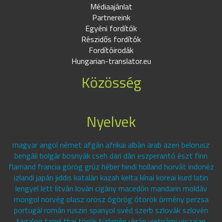
Médiaajánlat
Partnereink
Egyéni fordítók
Részidős fordítók
Fordítóirodák
Hungarian-translator.eu
Közösség
Nyelvek
magyar angol német afgán afrikai albán arab azeri belorusz
bengáli bolgár bosnyák cseh dari dán eszperantó észt finn
flamand francia görög grúz héber hindi holland horvát indonéz
izlandi japán jiddis katalán kazah kelta kínai koreai kurd latin
lengyel lett litván lovári cigány macedón mandarin moldáv
mongol norvég olasz orosz ógörög ótörök örmény perzsa
portugál román ruszin spanyol svéd szerb szlovák szlovén
tagalog tamil thai török türkmén ukrán vietnámi viszajan