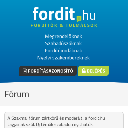
fordit
hu
FORDÍTÓK & TOLMÁCSOK
Megrendelőknek
Szabadúszóknak
Fordítóirodáknak
Nyelvi szakembereknek
FORDÍTÁSAZONOSÍTÓ
BELÉPÉS
Fórum
A Szakmai fórum zártkörű és moderált, a fordit.hu
tagjainak szól. Új témák szabadon nyithatók.