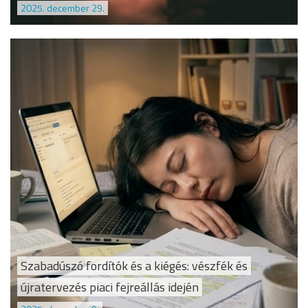
2025. december 29.
Szabadúszó fordítók és a kiégés: vészfék és
újratervezés piaci fejreállás idején