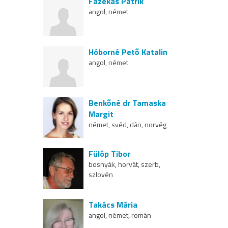
Fazekas Patrik
angol, német
Hóborné Pető Katalin
angol, német
Benkőné dr Tamaska
Margit
német, svéd, dán, norvég
Fülöp Tibor
bosnyák, horvát, szerb,
szlovén
Takács Mária
angol, német, román