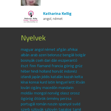
Katharina Kellig
angol, német
Nyelvek
magyar angol német afgán afrikai
albán arab azeri belorusz bengáli bolgár
bosnyák cseh dari dán eszperantó
észt finn flamand francia görög grúz
héber hindi holland horvát indonéz
izlandi japán jiddis katalán kazah kelta
kínai koreai kurd latin lengyel lett litván
lovári cigány macedón mandarin
moldáv mongol norvég olasz orosz
ógörög ótörök örmény perzsa
portugál román ruszin spanyol svéd
szerb szlovák szlovén tagalog tamil