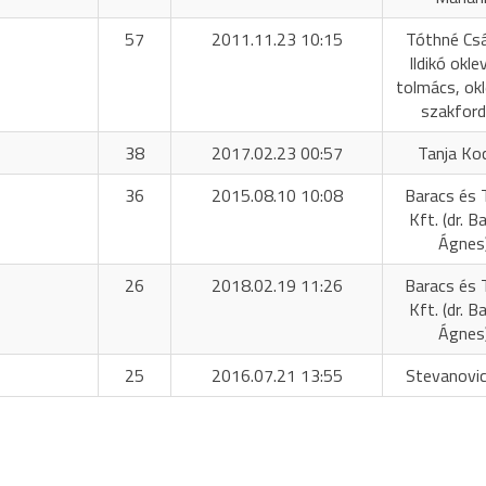
57
2011.11.23 10:15
Tóthné Cs
Ildikó okle
tolmács, okl
szakford
38
2017.02.23 00:57
Tanja Ko
36
2015.08.10 10:08
Baracs és 
Kft. (dr. B
Ágnes
26
2018.02.19 11:26
Baracs és 
Kft. (dr. B
Ágnes
25
2016.07.21 13:55
Stevanovic