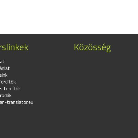
slinkek
Közösség
at
ánlat
eink
fordítók
s fordítók
irodák
an-translator.eu