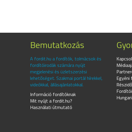
Bemutatkozás
Gyor
A fordit.hu a fordítók, tolmácsok és
Kapcsol
fordítóirodák számára nyújt
Médiaaj
megjelenési és üzletszerzési
Partner
lehetőséget. Szakmai portál hírekkel,
Egyéni 
videókkal, állásajánlatokkal.
Részidő
Fordító
Információ fordítóknak
Hungari
Mit nyújt a fordit.hu?
Használati útmutató