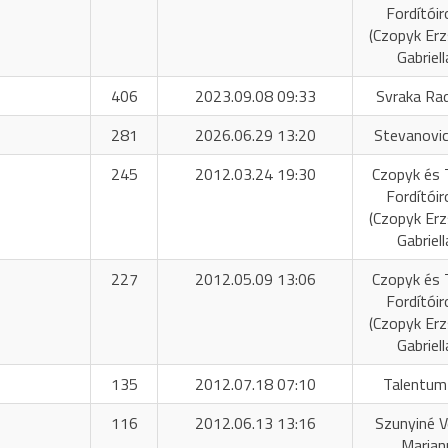
Fordítóir
(Czopyk Er
Gabriell
406
2023.09.08 09:33
Svraka Ra
281
2026.06.29 13:20
Stevanovic
245
2012.03.24 19:30
Czopyk és 
Fordítóir
(Czopyk Er
Gabriell
227
2012.05.09 13:06
Czopyk és 
Fordítóir
(Czopyk Er
Gabriell
135
2012.07.18 07:10
Talentum
116
2012.06.13 13:16
Szunyiné 
Marian