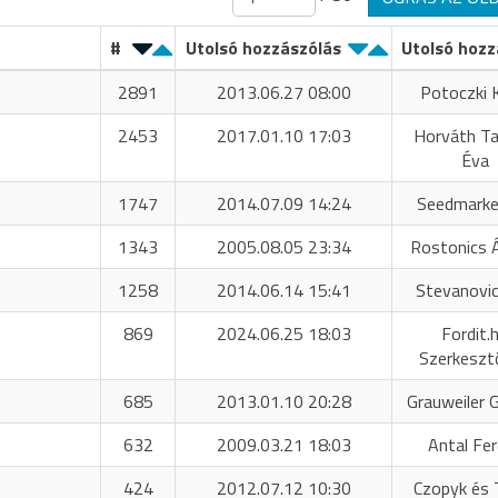
#
Utolsó hozzászólás
Utolsó hozz
2891
2013.06.27 08:00
Potoczki K
2453
2017.01.10 17:03
Horváth T
Éva
1747
2014.07.09 14:24
Seedmarke
1343
2005.08.05 23:34
Rostonics 
1258
2014.06.14 15:41
Stevanovic
869
2024.06.25 18:03
Fordit.
Szerkeszt
685
2013.01.10 20:28
Grauweiler 
632
2009.03.21 18:03
Antal Fe
424
2012.07.12 10:30
Czopyk és 