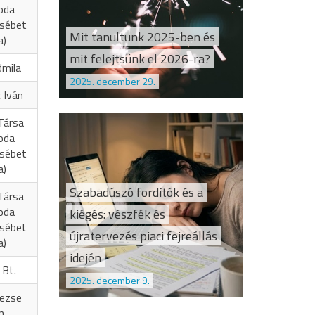
oda
zsébet
Mit tanultunk 2025-ben és
a)
mit felejtsünk el 2026-ra?
dmila
2025. december 29.
 Iván
Társa
oda
zsébet
a)
Szabadúszó fordítók és a
Társa
oda
kiégés: vészfék és
zsébet
újratervezés piaci fejreállás
a)
idején
 Bt.
2025. december 9.
Vezse
n