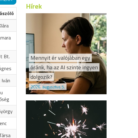
Hírek
ászóló
lára
amara
t Bt.
Mennyit ér valójában egy
óránk, ha az AI szinte ingyen
Ágnes
dolgozik?
 Iván
2026. augusztus 5.
hu
őség
György
renc
Társa