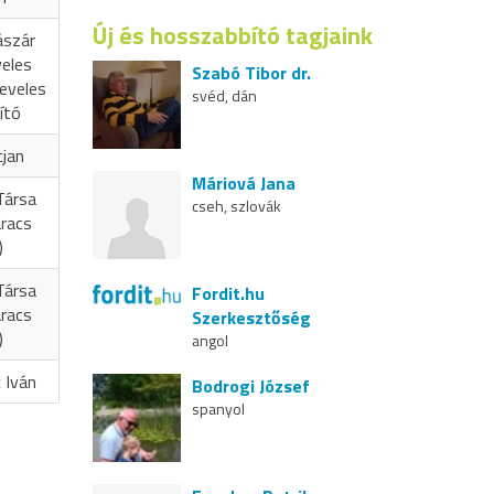
Új és hosszabbító tagjaink
ászár
veles
Szabó Tibor dr.
eveles
svéd, dán
ító
cjan
Máriová Jana
Társa
cseh, szlovák
aracs
)
Társa
Fordit.hu
aracs
Szerkesztőség
)
angol
 Iván
Bodrogi József
spanyol