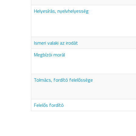
Helyesírás, nyelvhelyesség
Ismeri valaki az irodát
Megbízói morál
Tolmács, fordító felelőssége
Felelős fordító