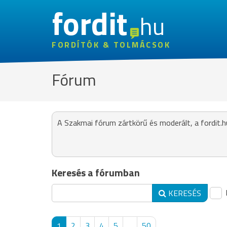
fordit
hu
FORDÍTÓK & TOLMÁCSOK
Fórum
A Szakmai fórum zártkörű és moderált, a fordit.h
Keresés a fórumban
KERESÉS
1
2
3
4
5
...
50