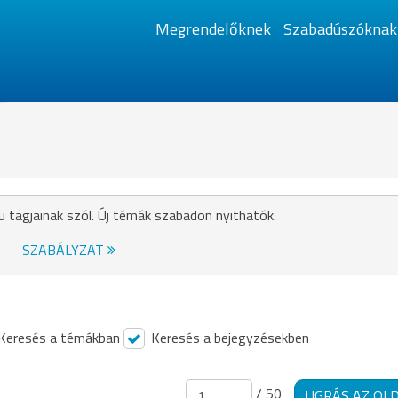
Megrendelőknek
Szabadúszóknak
u tagjainak szól. Új témák szabadon nyithatók.
SZABÁLYZAT
Keresés a témákban
Keresés a bejegyzésekben
/ 50
UGRÁS AZ OL