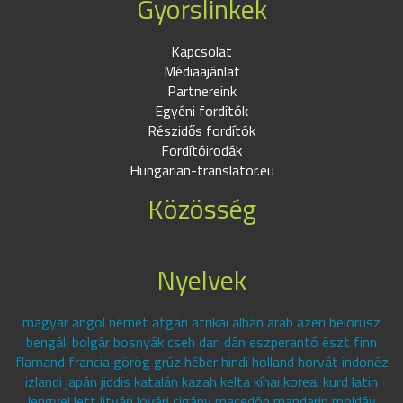
Gyorslinkek
Kapcsolat
Médiaajánlat
Partnereink
Egyéni fordítók
Részidős fordítók
Fordítóirodák
Hungarian-translator.eu
Közösség
Nyelvek
magyar angol német afgán afrikai albán arab azeri belorusz
bengáli bolgár bosnyák cseh dari dán eszperantó észt finn
flamand francia görög grúz héber hindi holland horvát indonéz
izlandi japán jiddis katalán kazah kelta kínai koreai kurd latin
lengyel lett litván lovári cigány macedón mandarin moldáv