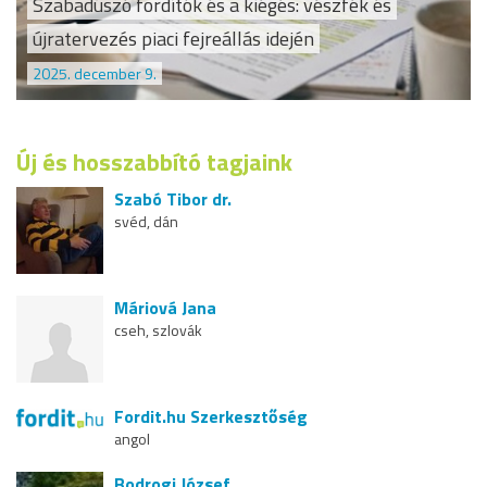
Szabadúszó fordítók és a kiégés: vészfék és
újratervezés piaci fejreállás idején
2025. december 9.
Új és hosszabbító tagjaink
Szabó Tibor dr.
svéd, dán
Máriová Jana
cseh, szlovák
Fordit.hu Szerkesztőség
angol
Bodrogi József