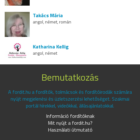
Takács Mária
angol, német, román
Katharina Kellig
angol, német
Bemutatkozás
A fordit.hu a fordítók, tolmácsok és fordítóirodák számára
nyújt megjelenési és üzletszerzési lehetőséget. Szakmai
portál hírekkel, videókkal, állásajánlatokkal.
Információ fordítóknak
Mit nyújt a fordit.hu?
Használati útmutató