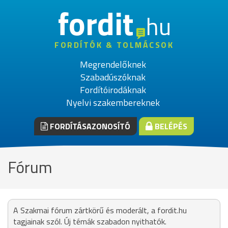
fordit
hu
FORDÍTÓK & TOLMÁCSOK
Megrendelőknek
Szabadúszóknak
Fordítóirodáknak
Nyelvi szakembereknek
FORDÍTÁSAZONOSÍTÓ
BELÉPÉS
Fórum
A Szakmai fórum zártkörű és moderált, a fordit.hu
tagjainak szól. Új témák szabadon nyithatók.