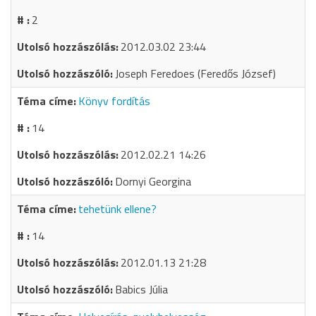
2
2012.03.02 23:44
Joseph Feredoes (Feredős József)
Könyv fordítás
14
2012.02.21 14:26
Dornyi Georgina
tehetünk ellene?
14
2012.01.13 21:28
Babics Júlia