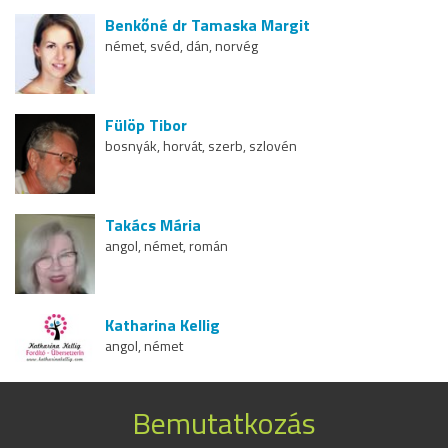
Benkőné dr Tamaska Margit
német, svéd, dán, norvég
Fülöp Tibor
bosnyák, horvát, szerb, szlovén
Takács Mária
angol, német, román
Katharina Kellig
angol, német
Bemutatkozás