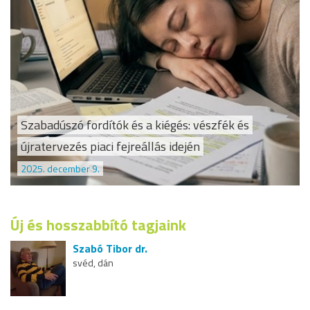
Szabadúszó fordítók és a kiégés: vészfék és
újratervezés piaci fejreállás idején
2025. december 9.
Új és hosszabbító tagjaink
Szabó Tibor dr.
svéd, dán