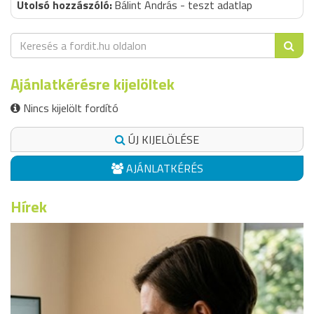
Bálint András - teszt adatlap
Ajánlatkérésre kijelöltek
Nincs kijelölt fordító
ÚJ KIJELÖLÉSE
AJÁNLATKÉRÉS
Hírek