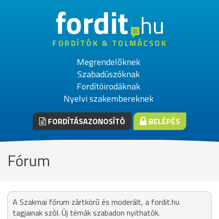
fordit
hu
FORDÍTÓK & TOLMÁCSOK
Megrendelőknek
Szabadúszóknak
Fordítóirodáknak
Nyelvi szakembereknek
FORDÍTÁSAZONOSÍTÓ
BELÉPÉS
Fórum
A Szakmai fórum zártkörű és moderált, a fordit.hu
tagjainak szól. Új témák szabadon nyithatók.