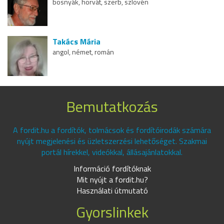
bosnyák, horvát, szerb, szlovén
Takács Mária
angol, német, román
Bemutatkozás
A fordit.hu a fordítók, tolmácsok és fordítóirodák számára
nyújt megjelenési és üzletszerzési lehetőséget. Szakmai
portál hírekkel, videókkal, állásajánlatokkal.
Információ fordítóknak
Mit nyújt a fordit.hu?
Használati útmutató
Gyorslinkek