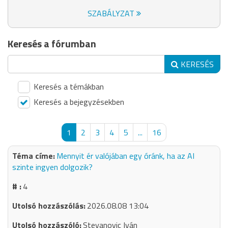
SZABÁLYZAT
Keresés a fórumban
KERESÉS
Keresés a témákban
Keresés a bejegyzésekben
1
2
3
4
5
...
16
Mennyit ér valójában egy óránk, ha az AI
szinte ingyen dolgozik?
4
2026.08.08 13:04
Stevanovic Iván