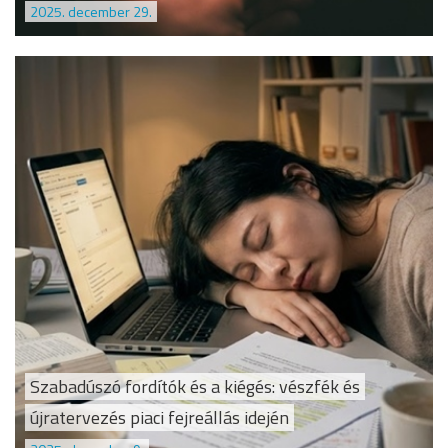
2025. december 29.
Szabadúszó fordítók és a kiégés: vészfék és
újratervezés piaci fejreállás idején