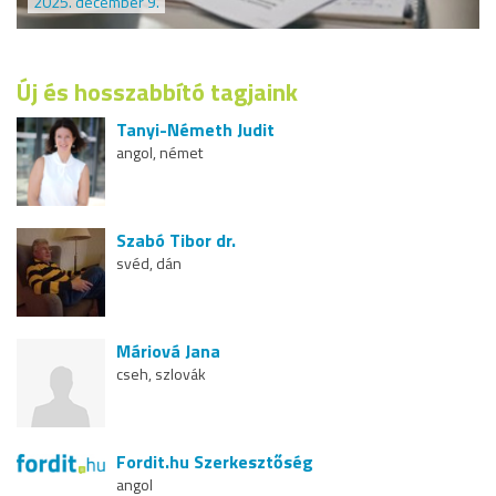
2025. december 9.
Új és hosszabbító tagjaink
Tanyi-Németh Judit
angol, német
Szabó Tibor dr.
svéd, dán
Máriová Jana
cseh, szlovák
Fordit.hu Szerkesztőség
angol