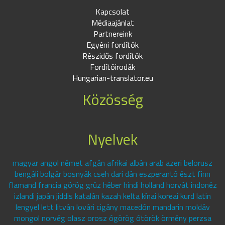
Kapcsolat
Médiaajánlat
Partnereink
Egyéni fordítók
Részidős fordítók
Fordítóirodák
Hungarian-translator.eu
Közösség
Nyelvek
magyar angol német afgán afrikai albán arab azeri belorusz
bengáli bolgár bosnyák cseh dari dán eszperantó észt finn
flamand francia görög grúz héber hindi holland horvát indonéz
izlandi japán jiddis katalán kazah kelta kínai koreai kurd latin
lengyel lett litván lovári cigány macedón mandarin moldáv
mongol norvég olasz orosz ógörög ótörök örmény perzsa