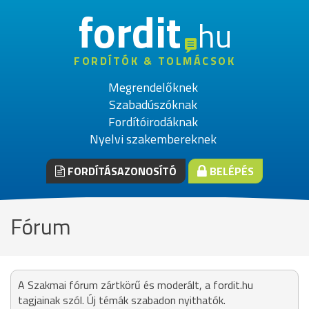
fordit
hu
FORDÍTÓK & TOLMÁCSOK
Megrendelőknek
Szabadúszóknak
Fordítóirodáknak
Nyelvi szakembereknek
FORDÍTÁSAZONOSÍTÓ
BELÉPÉS
Fórum
A Szakmai fórum zártkörű és moderált, a fordit.hu
tagjainak szól. Új témák szabadon nyithatók.