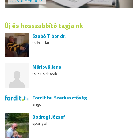
2025. december 9.
Új és hosszabbító tagjaink
Szabó Tibor dr.
svéd, dán
Máriová Jana
cseh, szlovák
Fordit.hu Szerkesztőség
angol
Bodrogi József
spanyol