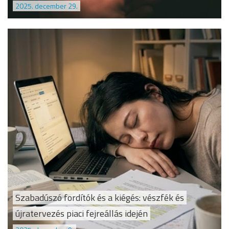
2025. december 29.
Szabadúszó fordítók és a kiégés: vészfék és
újratervezés piaci fejreállás idején