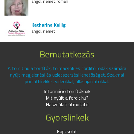
angol, német, román
Katharina Kellig
angol, német
Bemutatkozás
A fordit.hu a fordítók, tolmácsok és fordítóirodák számára
nyújt megjelenési és üzletszerzési lehetőséget. Szakmai
portál hírekkel, videókkal, állásajánlatokkal.
Információ fordítóknak
Mit nyújt a fordit.hu?
Használati útmutató
Gyorslinkek
Kapcsolat