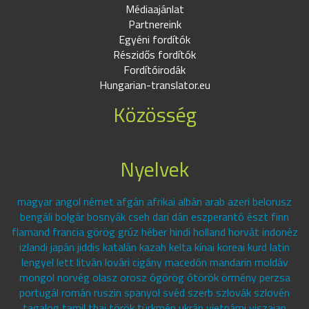
Médiaajánlat
Partnereink
Egyéni fordítók
Részidős fordítók
Fordítóirodák
Hungarian-translator.eu
Közösség
Nyelvek
magyar angol német afgán afrikai albán arab azeri belorusz
bengáli bolgár bosnyák cseh dari dán eszperantó észt finn
flamand francia görög grúz héber hindi holland horvát indonéz
izlandi japán jiddis katalán kazah kelta kínai koreai kurd latin
lengyel lett litván lovári cigány macedón mandarin moldáv
mongol norvég olasz orosz ógörög ótörök örmény perzsa
portugál román ruszin spanyol svéd szerb szlovák szlovén
tagalog tamil thai török türkmén ukrán vietnámi viszajan