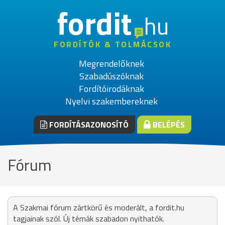
fordit
hu
FORDÍTÓK & TOLMÁCSOK
Megrendelőknek
Szabadúszóknak
Fordítóirodáknak
Nyelvi szakembereknek
FORDÍTÁSAZONOSÍTÓ
BELÉPÉS
Fórum
A Szakmai fórum zártkörű és moderált, a fordit.hu
tagjainak szól. Új témák szabadon nyithatók.