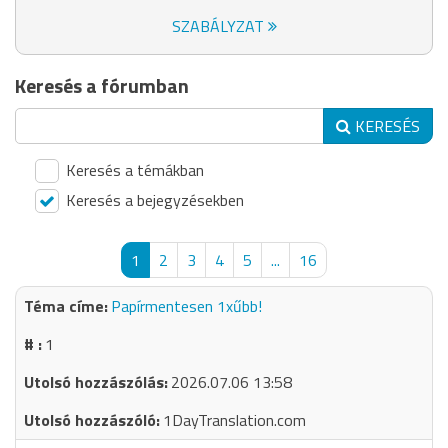
SZABÁLYZAT
Keresés a fórumban
KERESÉS
Keresés a témákban
Keresés a bejegyzésekben
1
2
3
4
5
...
16
Papírmentesen 1xűbb!
1
2026.07.06 13:58
1DayTranslation.com