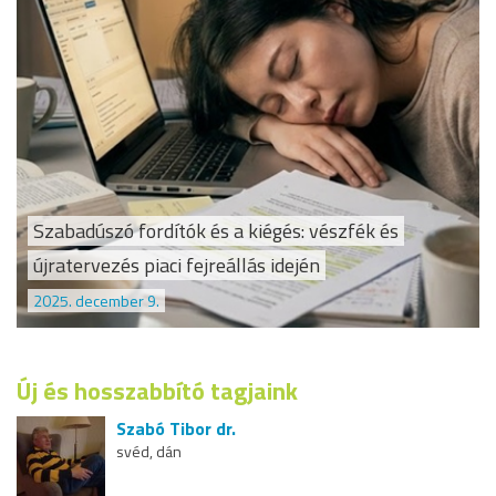
Szabadúszó fordítók és a kiégés: vészfék és
újratervezés piaci fejreállás idején
2025. december 9.
Új és hosszabbító tagjaink
Szabó Tibor dr.
svéd, dán