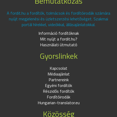
Bemutatkozás
A fordit.hu a fordítók, tolmácsok és fordítóirodák számára
nyújt megjelenési és üzletszerzési lehetőséget. Szakmai
portál hírekkel, videókkal, állásajánlatokkal.
Információ fordítóknak
Mit nyújt a fordit.hu?
Használati útmutató
Gyorslinkek
Kapcsolat
Médiaajánlat
Partnereink
Egyéni fordítók
Részidős fordítók
Fordítóirodák
Hungarian-translator.eu
Közösség