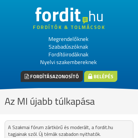
fordit
hu
FORDÍTÓK & TOLMÁCSOK
Megrendelőknek
Szabadúszóknak
Fordítóirodáknak
Nyelvi szakembereknek
FORDÍTÁSAZONOSÍTÓ
BELÉPÉS
Az MI újabb túlkapása
A Szakmai fórum zártkörű és moderált, a fordit.hu
tagjainak szól. Új témák szabadon nyithatók.