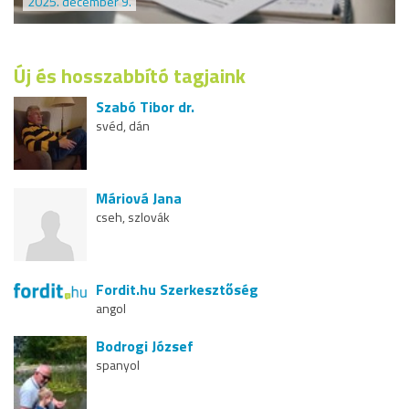
2025. december 9.
Új és hosszabbító tagjaink
Szabó Tibor dr.
svéd, dán
Máriová Jana
cseh, szlovák
Fordit.hu Szerkesztőség
angol
Bodrogi József
spanyol