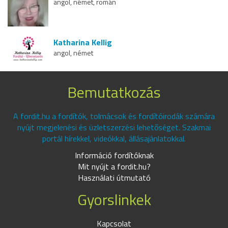
angol, német, román
Katharina Kellig
angol, német
Bemutatkozás
A fordit.hu a fordítók, tolmácsok és fordítóirodák számára
nyújt megjelenési és üzletszerzési lehetőséget. Szakmai
portál hírekkel, videókkal, állásajánlatokkal.
Információ fordítóknak
Mit nyújt a fordit.hu?
Használati útmutató
Gyorslinkek
Kapcsolat