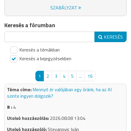
SZABÁLYZAT
Keresés a fórumban
KERESÉS
Keresés a témákban
Keresés a bejegyzésekben
1
2
3
4
5
...
16
Mennyit ér valójában egy óránk, ha az AI
szinte ingyen dolgozik?
4
2026.08.08 13:04
Stevanovic Iván