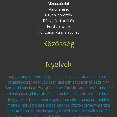
Médiaajánlat
Partnereink
Egyéni fordítók
Részidős fordítók
Fordítóirodák
Hungarian-translator.eu
Közösség
Nyelvek
magyar angol német afgán afrikai albán arab azeri belorusz
bengáli bolgár bosnyák cseh dari dán eszperantó észt finn
flamand francia görög grúz héber hindi holland horvát indonéz
izlandi japán jiddis katalán kazah kelta kínai koreai kurd latin
lengyel lett litván lovári cigány macedón mandarin moldáv
mongol norvég olasz orosz ógörög ótörök örmény perzsa
portugál román ruszin spanyol svéd szerb szlovák szlovén
tagalog tamil thai török türkmén ukrán vietnámi viszajan