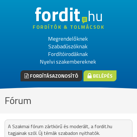
fordit
hu
FORDÍTÓK & TOLMÁCSOK
Megrendelőknek
Szabadúszóknak
Fordítóirodáknak
Nyelvi szakembereknek
FORDÍTÁSAZONOSÍTÓ
BELÉPÉS
Fórum
A Szakmai fórum zártkörű és moderált, a fordit.hu
tagjainak szól. Új témák szabadon nyithatók.