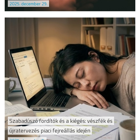
2025. december 29.
Szabadúszó fordítók és a kiégés: vészfék és
újratervezés piaci fejreállás idején