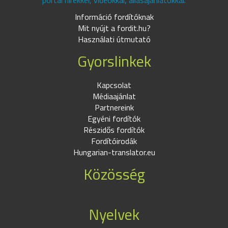
portál hírekkel, videókkal, állásajánlatokkal.
Információ fordítóknak
Mit nyújt a fordit.hu?
Használati útmutató
Gyorslinkek
Kapcsolat
Médiaajánlat
Partnereink
Egyéni fordítók
Részidős fordítók
Fordítóirodák
Hungarian-translator.eu
Közösség
Nyelvek