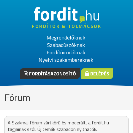
fordit
hu
FORDÍTÓK & TOLMÁCSOK
Megrendelőknek
Szabadúszóknak
Fordítóirodáknak
Nyelvi szakembereknek
FORDÍTÁSAZONOSÍTÓ
BELÉPÉS
Fórum
A Szakmai fórum zártkörű és moderált, a fordit.hu
tagjainak szól. Új témák szabadon nyithatók.