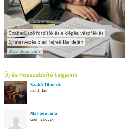
Szabadúszó fordítók és a kiégés: vészfék és
újratervezés piaci fejreállás idején
2025. december 9.
Új és hosszabbító tagjaink
Szabó Tibor dr.
svéd, dán
Máriová Jana
cseh, szlovák