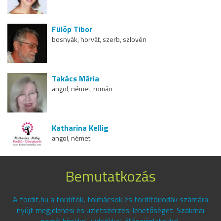
Fülöp Tibor
bosnyák, horvát, szerb, szlovén
Takács Mária
angol, német, román
Katharina Kellig
angol, német
Bemutatkozás
A fordit.hu a fordítók, tolmácsok és fordítóirodák számára
nyújt megjelenési és üzletszerzési lehetőséget. Szakmai