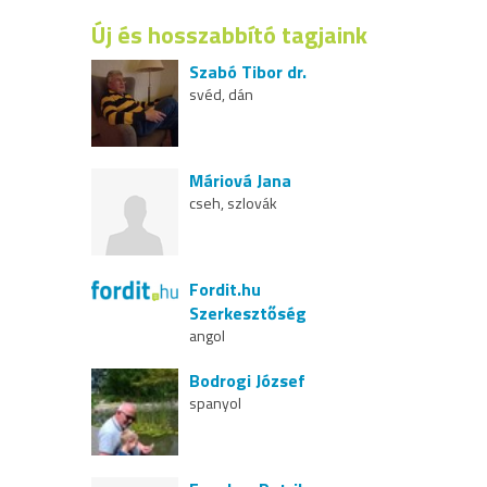
Új és hosszabbító tagjaink
Szabó Tibor dr.
svéd, dán
Máriová Jana
cseh, szlovák
Fordit.hu
Szerkesztőség
angol
Bodrogi József
spanyol