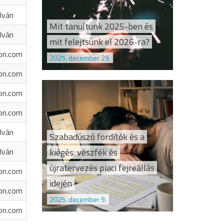
Iván
Mit tanultunk 2025-ben és
Iván
mit felejtsünk el 2026-ra?
on.com
2025. december 29.
on.com
on.com
on.com
Iván
Szabadúszó fordítók és a
kiégés: vészfék és
Iván
újratervezés piaci fejreállás
on.com
idején
on.com
2025. december 9.
on.com