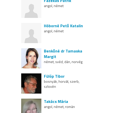
Fazekas Patrik
angol, német
Hóborné Pető Katalin
angol, német
Benkőné dr Tamaska
Margit
német, svéd, dán, norvég
Fülöp Tibor
bosnyák, horvát, szerb,
szlovén
Takács Mária
angol, német, román