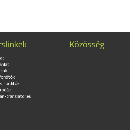
slinkek
Közösség
at
ánlat
eink
fordítók
s fordítók
irodák
an-translator.eu