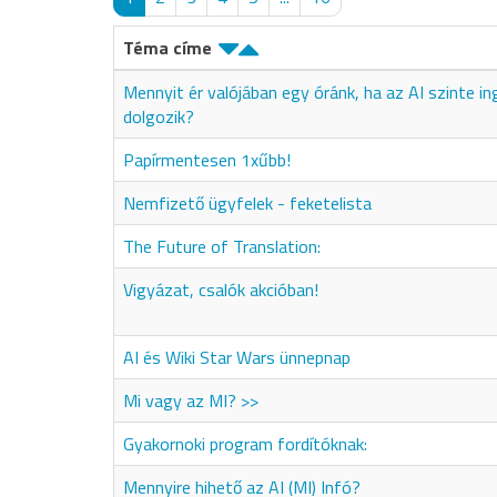
Téma címe
Mennyit ér valójában egy óránk, ha az AI szinte i
dolgozik?
Papírmentesen 1xűbb!
Nemfizető ügyfelek - feketelista
The Future of Translation:
Vigyázat, csalók akcióban!
AI és Wiki Star Wars ünnepnap
Mi vagy az MI? >>
Gyakornoki program fordítóknak:
Mennyire hihető az AI (MI) Infó?