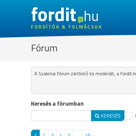
fordit
hu
FORDÍTÓK & TOLMÁCSOK
Fórum
A Szakmai fórum zártkörű és moderált, a fordit.h
Keresés a fórumban
KERESÉS
1
2
3
4
5
...
16