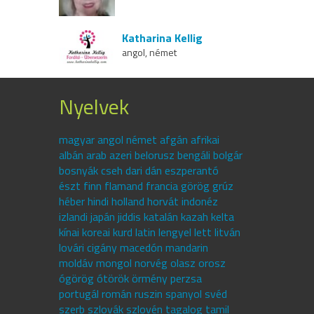
Katharina Kellig
angol, német
Nyelvek
magyar angol német afgán afrikai
albán arab azeri belorusz bengáli bolgár
bosnyák cseh dari dán eszperantó
észt finn flamand francia görög grúz
héber hindi holland horvát indonéz
izlandi japán jiddis katalán kazah kelta
kínai koreai kurd latin lengyel lett litván
lovári cigány macedón mandarin
moldáv mongol norvég olasz orosz
ógörög ótörök örmény perzsa
portugál román ruszin spanyol svéd
szerb szlovák szlovén tagalog tamil