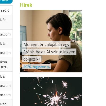
Hírek
ászóló
Iván
on.com
Iván
Mennyit ér valójában egy
óránk, ha az AI szinte ingyen
on.com
dolgozik?
ársa
2026. augusztus 5.
 Kft.
Iván
on.com
on.com
Iván