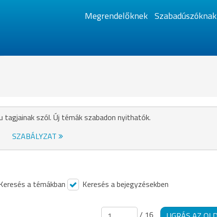
Megrendelőknek
Szabadúszóknak
u tagjainak szól. Új témák szabadon nyithatók.
SZABÁLYZAT
Keresés a témákban
Keresés a bejegyzésekben
/ 16
UGRÁS AZ OL