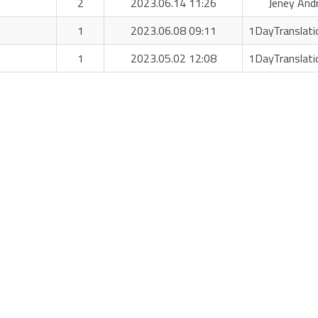
2
2023.06.14 11:26
Jeney And
1
2023.06.08 09:11
1DayTranslati
1
2023.05.02 12:08
1DayTranslati