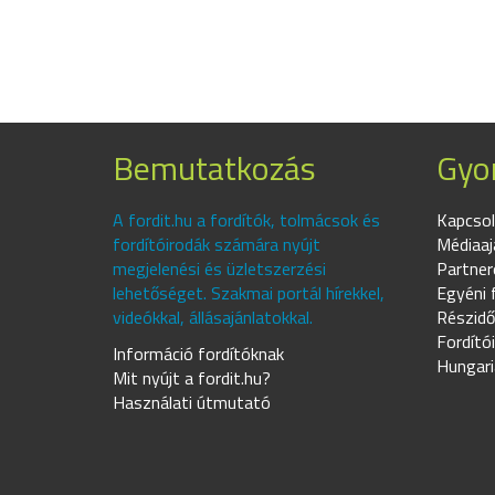
Bemutatkozás
Gyor
A fordit.hu a fordítók, tolmácsok és
Kapcsol
fordítóirodák számára nyújt
Médiaaj
megjelenési és üzletszerzési
Partner
lehetőséget. Szakmai portál hírekkel,
Egyéni 
videókkal, állásajánlatokkal.
Részidő
Fordító
Információ fordítóknak
Hungari
Mit nyújt a fordit.hu?
Használati útmutató