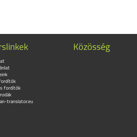
slinkek
Közösség
at
ánlat
eink
fordítók
s fordítók
irodák
an-translator.eu