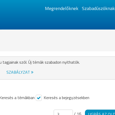
Megrendelőknek
Szabadúszóknak
u tagjainak szól. Új témák szabadon nyithatók.
SZABÁLYZAT
Keresés a témákban
Keresés a bejegyzésekben
/ 16
UGRÁS AZ OL