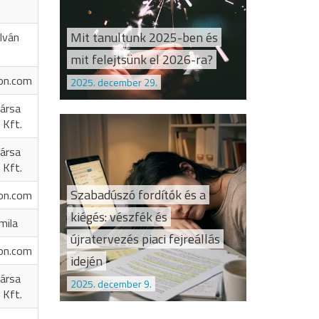
Mit tanultunk 2025-ben és
Iván
mit felejtsünk el 2026-ra?
on.com
2025. december 29.
ársa
 Kft.
ársa
 Kft.
Szabadúszó fordítók és a
on.com
kiégés: vészfék és
mila
újratervezés piaci fejreállás
on.com
idején
ársa
2025. december 9.
 Kft.