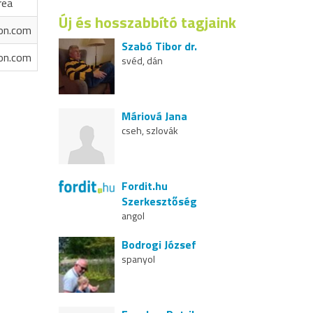
rea
Új és hosszabbító tagjaink
on.com
Szabó Tibor dr.
on.com
svéd, dán
Máriová Jana
cseh, szlovák
Fordit.hu
Szerkesztőség
angol
Bodrogi József
spanyol