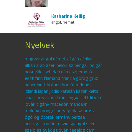
Katharina Kellig
angol, német
Nyelvek
magyar angol német afgán afrikai
albán arab azeri belorusz bengáli bolgár
bosnyák cseh dari dán eszperantó
észt finn flamand francia görög grúz
héber hindi holland horvát indonéz
izlandi japán jiddis katalán kazah kelta
kínai koreai kurd latin lengyel lett litván
lovári cigány macedón mandarin
moldáv mongol norvég olasz orosz
ógörög ótörök örmény perzsa
portugál román ruszin spanyol svéd
szerb szlovák szlovén tagalog tamil