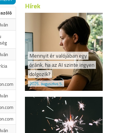
Hírek
ászóló
Iván
u
őség
Iván
Mennyit ér valójában egy
óránk, ha az AI szinte ingyen
ícia
dolgozik?
2026. augusztus 5.
on.com
Iván
on.com
on.com
Iván