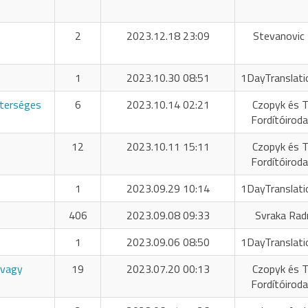
2
2023.12.18 23:09
Stevanovic 
1
2023.10.30 08:51
1DayTranslati
sterséges
6
2023.10.14 02:21
Czopyk és T
Fordítóiroda
12
2023.10.11 15:11
Czopyk és T
Fordítóiroda
1
2023.09.29 10:14
1DayTranslati
406
2023.09.08 09:33
Svraka Rad
1
2023.09.06 08:50
1DayTranslati
 vagy
19
2023.07.20 00:13
Czopyk és T
Fordítóiroda