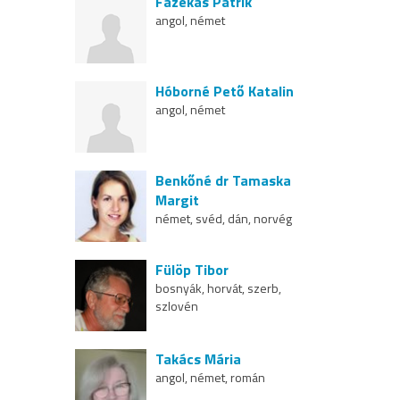
Fazekas Patrik
angol, német
Hóborné Pető Katalin
angol, német
Benkőné dr Tamaska
Margit
német, svéd, dán, norvég
Fülöp Tibor
bosnyák, horvát, szerb,
szlovén
Takács Mária
angol, német, román