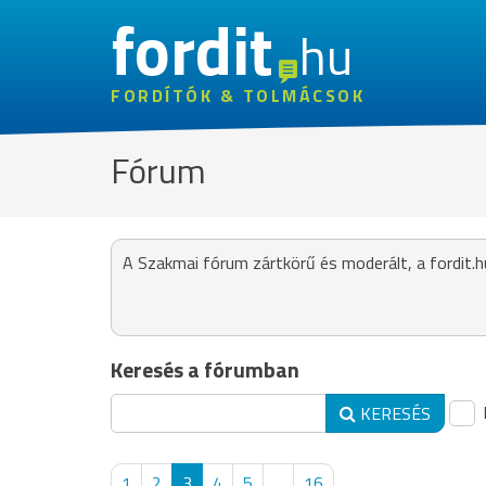
fordit
hu
FORDÍTÓK & TOLMÁCSOK
Fórum
A Szakmai fórum zártkörű és moderált, a fordit.h
Keresés a fórumban
KERESÉS
1
2
3
4
5
...
16