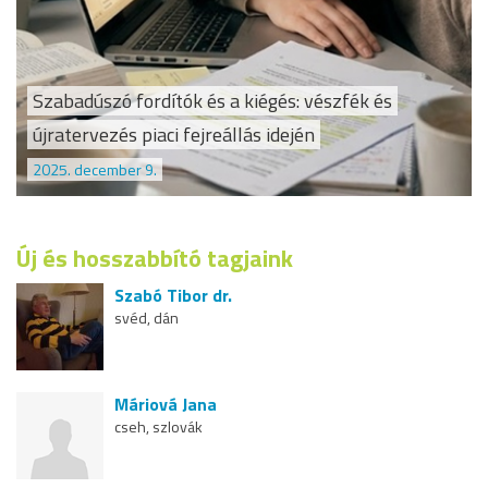
Szabadúszó fordítók és a kiégés: vészfék és
újratervezés piaci fejreállás idején
2025. december 9.
Új és hosszabbító tagjaink
Szabó Tibor dr.
svéd, dán
Máriová Jana
cseh, szlovák