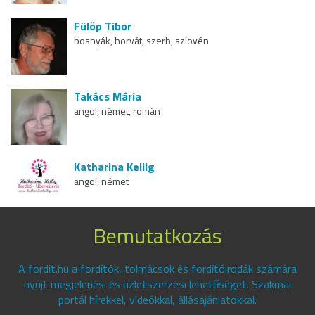
Fülöp Tibor
bosnyák, horvát, szerb, szlovén
Takács Mária
angol, német, román
Katharina Kellig
angol, német
Bemutatkozás
A fordit.hu a fordítók, tolmácsok és fordítóirodák számára
nyújt megjelenési és üzletszerzési lehetőséget. Szakmai
portál hírekkel, videókkal, állásajánlatokkal.