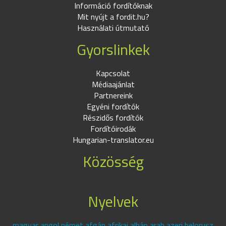
Információ fordítóknak
Mit nyújt a fordit.hu?
Használati útmutató
Gyorslinkek
Kapcsolat
Médiaajánlat
Partnereink
Egyéni fordítók
Részidős fordítók
Fordítóirodák
Hungarian-translator.eu
Közösség
Nyelvek
magyar angol német afgán afrikai albán arab azeri belorusz