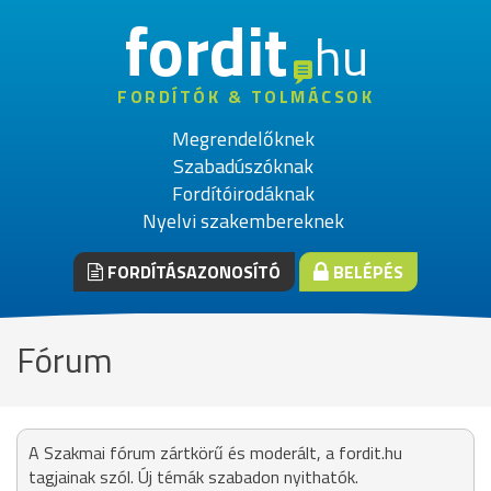
fordit
hu
FORDÍTÓK & TOLMÁCSOK
Megrendelőknek
Szabadúszóknak
Fordítóirodáknak
Nyelvi szakembereknek
FORDÍTÁSAZONOSÍTÓ
BELÉPÉS
Fórum
A Szakmai fórum zártkörű és moderált, a fordit.hu
tagjainak szól. Új témák szabadon nyithatók.