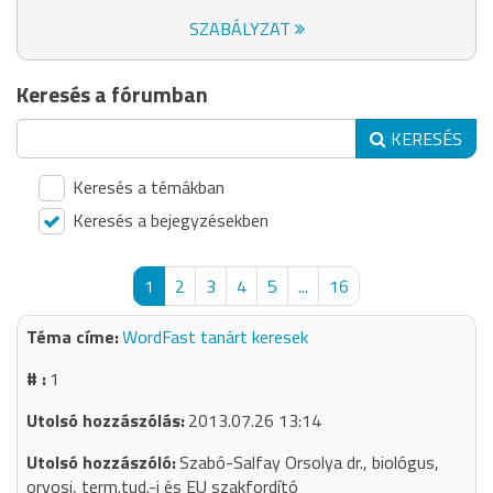
SZABÁLYZAT
Keresés a fórumban
KERESÉS
Keresés a témákban
Keresés a bejegyzésekben
1
2
3
4
5
...
16
WordFast tanárt keresek
1
2013.07.26 13:14
Szabó-Salfay Orsolya dr., biológus,
orvosi, term.tud.-i és EU szakfordító