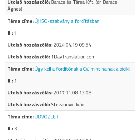
Baracs és Társa Kft. (dr. Baracs
Ágnes)
Új ISO-szabvány a fordításban
1
2024.04.19 09:54
1DayTranslation.com
Úgy kell a fordítónak a CV, mint halnak a bicikli
1
2017.11.08 13:08
Stevanovic Iván
ÜDVÖZLET
3