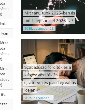
oda
zsébet
Mit tanultunk 2025-ben és
a)
mit felejtsünk el 2026-ra?
dmila
2025. december 29.
 Iván
Társa
oda
zsébet
a)
Szabadúszó fordítók és a
Társa
oda
kiégés: vészfék és
zsébet
újratervezés piaci fejreállás
a)
idején
 Bt.
2025. december 9.
Vezse
n