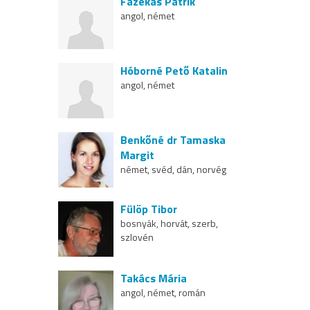
Fazekas Patrik
angol, német
Hóborné Pető Katalin
angol, német
Benkőné dr Tamaska
Margit
német, svéd, dán, norvég
Fülöp Tibor
bosnyák, horvát, szerb,
szlovén
Takács Mária
angol, német, román