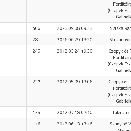
Fordítóir
(Czopyk Er
Gabriell
406
2023.09.08 09:33
Svraka Ra
281
2026.06.29 13:20
Stevanovic
245
2012.03.24 19:30
Czopyk és 
Fordítóir
(Czopyk Er
Gabriell
227
2012.05.09 13:06
Czopyk és 
Fordítóir
(Czopyk Er
Gabriell
135
2012.07.18 07:10
Talentum
116
2012.06.13 13:16
Szunyiné 
Marian