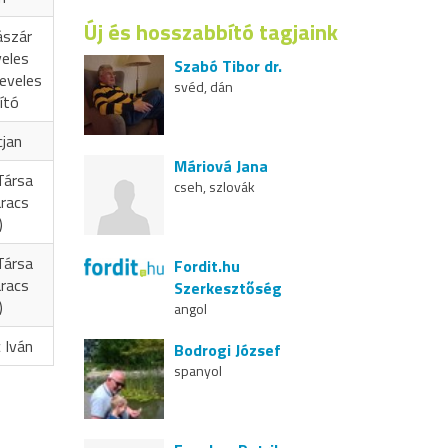
Új és hosszabbító tagjaink
ászár
veles
Szabó Tibor dr.
eveles
svéd, dán
ító
cjan
Máriová Jana
Társa
cseh, szlovák
aracs
)
Társa
Fordit.hu
aracs
Szerkesztőség
)
angol
 Iván
Bodrogi József
spanyol