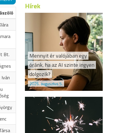
Hírek
ászóló
lára
amara
t Bt.
Mennyit ér valójában egy
óránk, ha az AI szinte ingyen
Ágnes
dolgozik?
 Iván
2026. augusztus 5.
hu
őség
György
renc
Társa