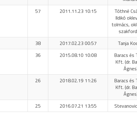
57
2011.11.23 10:15
Tóthné Cs
Ildikó okle
tolmács, okl
szakford
38
2017.02.23 00:57
Tanja Ko
36
2015.08.10 10:08
Baracs és 
Kft. (dr. B
Ágnes
26
2018.02.19 11:26
Baracs és 
Kft. (dr. B
Ágnes
25
2016.07.21 13:55
Stevanovic