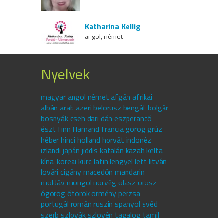
Katharina Kellig
angol, német
Nyelvek
magyar angol német afgán afrikai
albán arab azeri belorusz bengáli bolgár
bosnyák cseh dari dán eszperantó
észt finn flamand francia görög grúz
héber hindi holland horvát indonéz
izlandi japán jiddis katalán kazah kelta
kínai koreai kurd latin lengyel lett litván
lovári cigány macedón mandarin
moldáv mongol norvég olasz orosz
ógörög ótörök örmény perzsa
portugál román ruszin spanyol svéd
szerb szlovák szlovén tagalog tamil