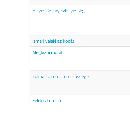
Helyesírás, nyelvhelyesség
Ismeri valaki az irodát
Megbízói morál
Tolmács, fordító felelőssége
Felelős fordító