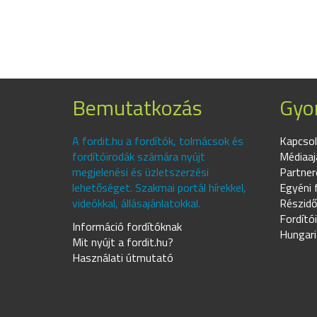
Bemutatkozás
Gyor
A fordit.hu a fordítók, tolmácsok és
Kapcsol
fordítóirodák számára nyújt
Médiaaj
megjelenési és üzletszerzési
Partner
lehetőséget. Szakmai portál hírekkel,
Egyéni 
videókkal, állásajánlatokkal.
Részidő
Fordító
Információ fordítóknak
Hungari
Mit nyújt a fordit.hu?
Használati útmutató