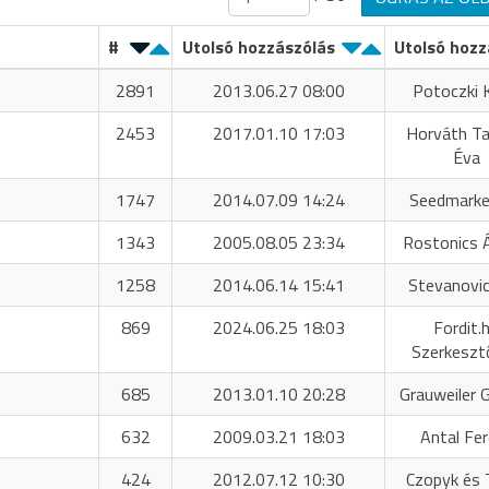
#
Utolsó hozzászólás
Utolsó hozz
2891
2013.06.27 08:00
Potoczki K
2453
2017.01.10 17:03
Horváth T
Éva
1747
2014.07.09 14:24
Seedmarke
1343
2005.08.05 23:34
Rostonics 
1258
2014.06.14 15:41
Stevanovic
869
2024.06.25 18:03
Fordit.
Szerkeszt
685
2013.01.10 20:28
Grauweiler 
632
2009.03.21 18:03
Antal Fe
424
2012.07.12 10:30
Czopyk és 