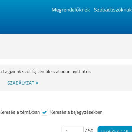
Megrendelőknek
Szabadúszóknak
u tagjainak szól. Új témák szabadon nyithatók.
SZABÁLYZAT
Keresés a témákban
Keresés a bejegyzésekben
/ 50
UGRÁS AZ OL