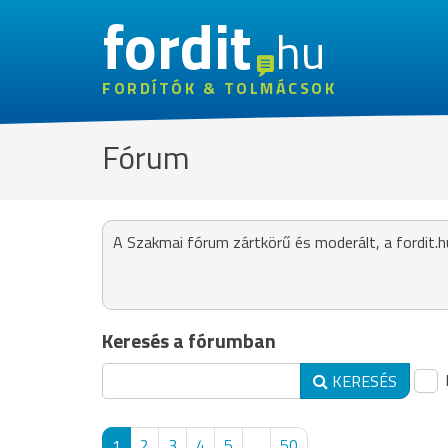
fordit
hu
FORDÍTÓK & TOLMÁCSOK
Fórum
A Szakmai fórum zártkörű és moderált, a fordit.h
Keresés a fórumban
KERESÉS
1
2
3
4
5
...
50