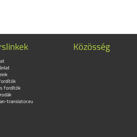
slinkek
Közösség
at
ánlat
eink
fordítók
s fordítók
irodák
an-translator.eu