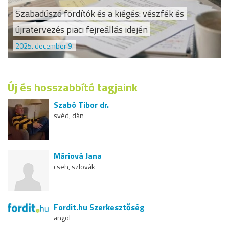
Szabadúszó fordítók és a kiégés: vészfék és
újratervezés piaci fejreállás idején
2025. december 9.
Új és hosszabbító tagjaink
Szabó Tibor dr.
svéd, dán
Máriová Jana
cseh, szlovák
Fordit.hu Szerkesztőség
angol