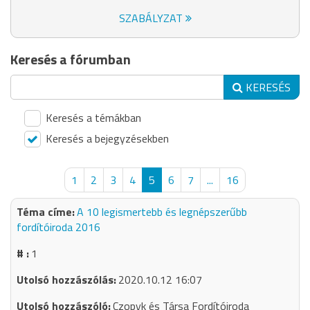
SZABÁLYZAT
Keresés a fórumban
KERESÉS
Keresés a témákban
Keresés a bejegyzésekben
1
2
3
4
5
6
7
...
16
A 10 legismertebb és legnépszerűbb
fordítóiroda 2016
1
2020.10.12 16:07
Czopyk és Társa Fordítóiroda