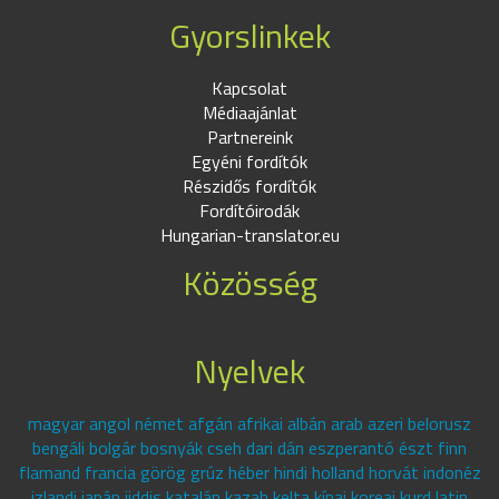
Gyorslinkek
Kapcsolat
Médiaajánlat
Partnereink
Egyéni fordítók
Részidős fordítók
Fordítóirodák
Hungarian-translator.eu
Közösség
Nyelvek
magyar angol német afgán afrikai albán arab azeri belorusz
bengáli bolgár bosnyák cseh dari dán eszperantó észt finn
flamand francia görög grúz héber hindi holland horvát indonéz
izlandi japán jiddis katalán kazah kelta kínai koreai kurd latin