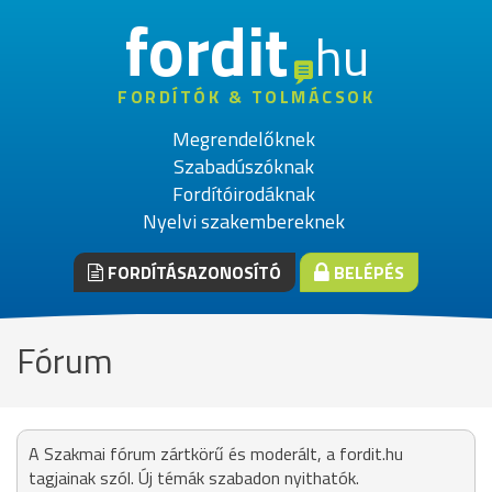
fordit
hu
FORDÍTÓK & TOLMÁCSOK
Megrendelőknek
Szabadúszóknak
Fordítóirodáknak
Nyelvi szakembereknek
FORDÍTÁSAZONOSÍTÓ
BELÉPÉS
Fórum
A Szakmai fórum zártkörű és moderált, a fordit.hu
tagjainak szól. Új témák szabadon nyithatók.