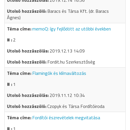
2019.12.14 16:56
Baracs és Társa Kft. (dr. Baracs
Ágnes)
memoQ: így fejlődött az utóbbi években
2
2019.12.13 14:09
Fordit.hu Szerkesztőség
Flamingók és klímaváltozás
1
2019.11.12 10:34
Czopyk és Társa Fordítóiroda
Fordítói észrevételek megvitatása
1