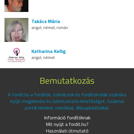
Takács Mária
angol, német, román
Katharina Kellig
angol, német
Bemutatkozás
A fordit.hu a fordítók, tolmácsok és fordítóirodák számára
nyújt megjelenési és üzletszerzési lehetőséget. Szakmai
portál hírekkel, videókkal, állásajánlatokkal.
Információ fordítóknak
Mit nyújt a fordit.hu?
Használati útmutató