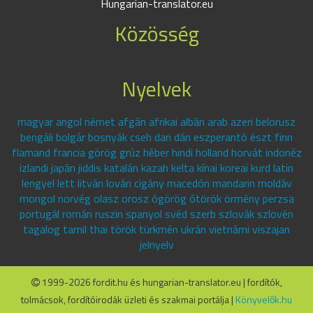
Hungarian-translator.eu
Közösség
Nyelvek
magyar angol német afgán afrikai albán arab azeri belorusz
bengáli bolgár bosnyák cseh dari dán eszperantó észt finn
flamand francia görög grúz héber hindi holland horvát indonéz
izlandi japán jiddis katalán kazah kelta kínai koreai kurd latin
lengyel lett litván lovári cigány macedón mandarin moldáv
mongol norvég olasz orosz ógörög ótörök örmény perzsa
portugál román ruszin spanyol svéd szerb szlovák szlovén
tagalog tamil thai török türkmén ukrán vietnámi viszajan
jelnyelv
1999-2026 fordit.hu és hungarian-translator.eu | fordítók,
tolmácsok, fordítóirodák üzleti és szakmai portálja |
Könyvelők.hu