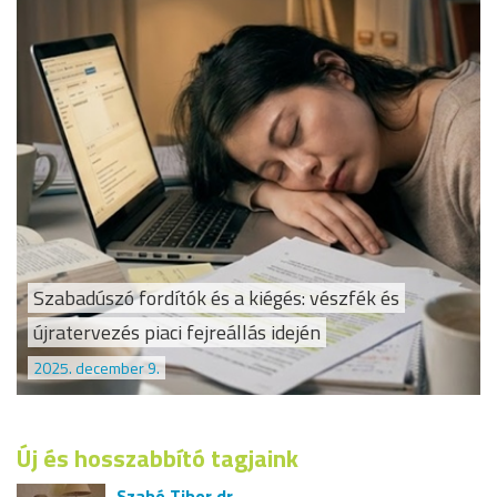
Szabadúszó fordítók és a kiégés: vészfék és
újratervezés piaci fejreállás idején
2025. december 9.
Új és hosszabbító tagjaink
Szabó Tibor dr.