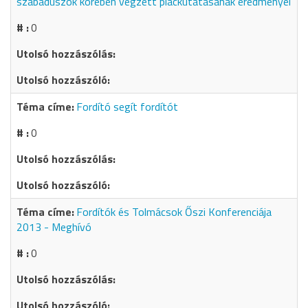
szabadúszók körében végzett piackutatásának eredményei
0
Fordító segít fordítót
0
Fordítók és Tolmácsok Őszi Konferenciája
2013 - Meghívó
0