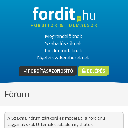
fordit
hu
FORDÍTÓK & TOLMÁCSOK
Megrendelőknek
Szabadúszóknak
Fordítóirodáknak
Nyelvi szakembereknek
FORDÍTÁSAZONOSÍTÓ
BELÉPÉS
Fórum
A Szakmai fórum zártkörű és moderált, a fordit.hu
tagjainak szól. Új témák szabadon nyithatók.