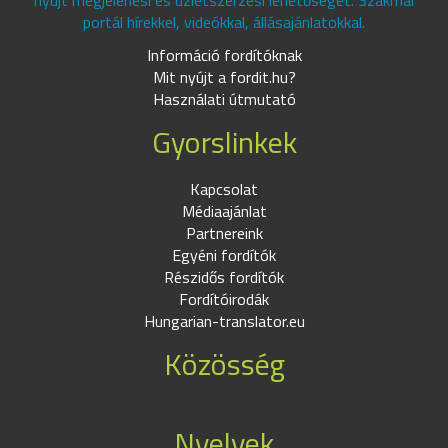
nyújt megjelenési és üzletszerzési lehetőséget. Szakmai
portál hírekkel, videókkal, állásajánlatokkal.
Információ fordítóknak
Mit nyújt a fordit.hu?
Használati útmutató
Gyorslinkek
Kapcsolat
Médiaajánlat
Partnereink
Egyéni fordítók
Részidős fordítók
Fordítóirodák
Hungarian-translator.eu
Közösség
Nyelvek