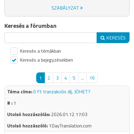
SZABÁLYZAT
Keresés a fórumban
KERESÉS
Keresés a témákban
Keresés a bejegyzésekben
1
2
3
4
5
...
16
0 Ft tranzakciós díj, JÖHET?
1
2026.01.12 17:03
1DayTranslation.com