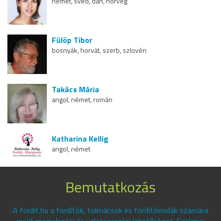
német, svéd, dán, norvég
Fülöp Tibor
bosnyák, horvát, szerb, szlovén
Takács Mária
angol, német, román
Katharina Kellig
angol, német
Bemutatkozás
A fordit.hu a fordítók, tolmácsok és fordítóirodák számára