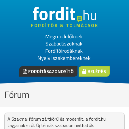
fordit
hu
FORDÍTÓK & TOLMÁCSOK
Megrendelőknek
Szabadúszóknak
Fordítóirodáknak
Nyelvi szakembereknek
FORDÍTÁSAZONOSÍTÓ
BELÉPÉS
Fórum
A Szakmai fórum zártkörű és moderált, a fordit.hu
tagjainak szól. Új témák szabadon nyithatók.