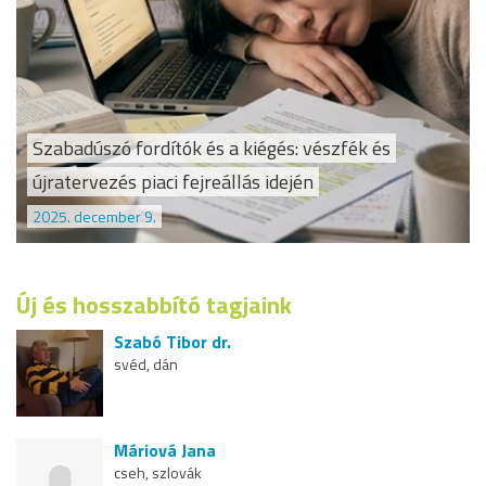
Szabadúszó fordítók és a kiégés: vészfék és
újratervezés piaci fejreállás idején
2025. december 9.
Új és hosszabbító tagjaink
Szabó Tibor dr.
svéd, dán
Máriová Jana
cseh, szlovák