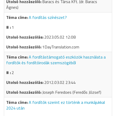
Baracs és Társa Kft. (dr. Baracs
Ágnes)
A fordítás színészet?
1
2023.05.02 12:08
1DayTranslation.com
A fordítástámogató eszközök használata a
fordítók és fordítóirodák szemszögéből
2
2012.03.02 23:44
Joseph Feredoes (Feredős József)
A fordítók szerint ez történik a munkájukkal
2024 után