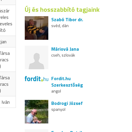
Új és hosszabbító tagjaink
ászár
veles
Szabó Tibor dr.
eveles
svéd, dán
ító
cjan
Máriová Jana
Társa
cseh, szlovák
aracs
)
Társa
Fordit.hu
aracs
Szerkesztőség
)
angol
 Iván
Bodrogi József
spanyol