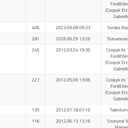
Fordítóir
(Czopyk Er
Gabriell
406
2023.09.08 09:33
Svraka Ra
281
2026.06.29 13:20
Stevanovic
245
2012.03.24 19:30
Czopyk és 
Fordítóir
(Czopyk Er
Gabriell
227
2012.05.09 13:06
Czopyk és 
Fordítóir
(Czopyk Er
Gabriell
135
2012.07.18 07:10
Talentum
116
2012.06.13 13:16
Szunyiné 
Marian