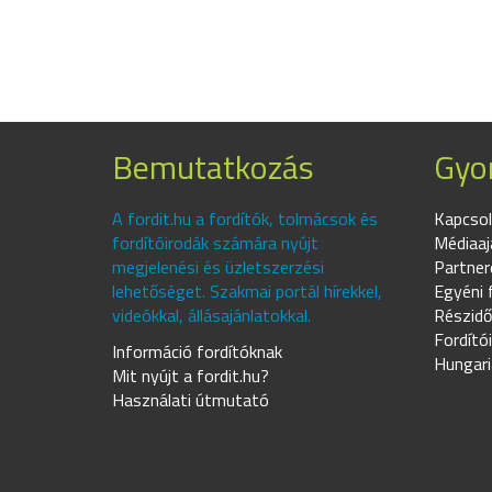
Bemutatkozás
Gyor
A fordit.hu a fordítók, tolmácsok és
Kapcsol
fordítóirodák számára nyújt
Médiaaj
megjelenési és üzletszerzési
Partner
lehetőséget. Szakmai portál hírekkel,
Egyéni 
videókkal, állásajánlatokkal.
Részidő
Fordító
Információ fordítóknak
Hungari
Mit nyújt a fordit.hu?
Használati útmutató