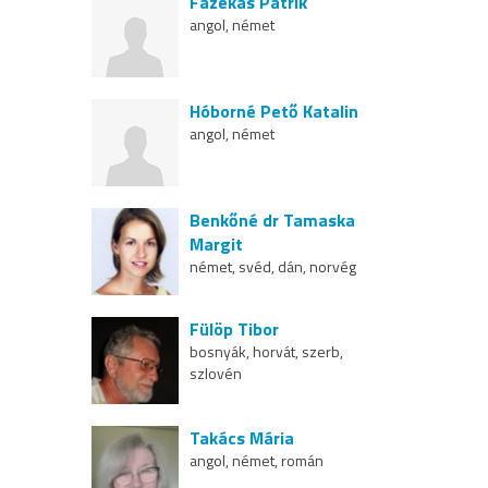
Fazekas Patrik
angol, német
Hóborné Pető Katalin
angol, német
Benkőné dr Tamaska
Margit
német, svéd, dán, norvég
Fülöp Tibor
bosnyák, horvát, szerb,
szlovén
Takács Mária
angol, német, román