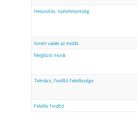
Helyesírás, nyelvhelyesség
Ismeri valaki az irodát
Megbízói morál
Tolmács, fordító felelőssége
Felelős fordító