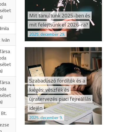
oda
zsébet
Mit tanultunk 2025-ben és
a)
mit felejtsünk el 2026-ra?
dmila
2025. december 29.
 Iván
Társa
oda
zsébet
a)
Szabadúszó fordítók és a
Társa
oda
kiégés: vészfék és
zsébet
újratervezés piaci fejreállás
a)
idején
 Bt.
2025. december 9.
Vezse
n