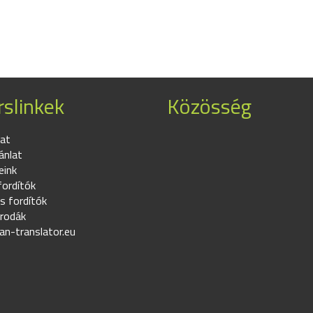
slinkek
Közösség
at
ánlat
eink
fordítók
s fordítók
irodák
an-translator.eu