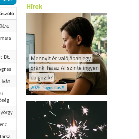
Hírek
ászóló
lára
amara
t Bt.
Mennyit ér valójában egy
óránk, ha az AI szinte ingyen
Ágnes
dolgozik?
 Iván
2026. augusztus 5.
hu
őség
György
renc
Társa