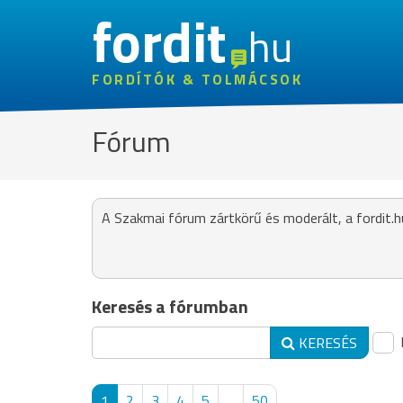
fordit
hu
FORDÍTÓK & TOLMÁCSOK
Fórum
A Szakmai fórum zártkörű és moderált, a fordit.h
Keresés a fórumban
KERESÉS
1
2
3
4
5
...
50