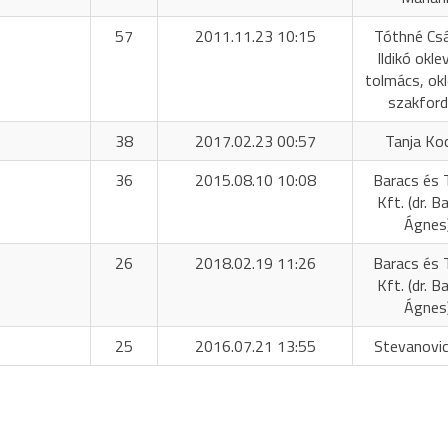
57
2011.11.23 10:15
Tóthné Cs
Ildikó okle
tolmács, okl
szakford
38
2017.02.23 00:57
Tanja Ko
36
2015.08.10 10:08
Baracs és 
Kft. (dr. B
Ágnes
26
2018.02.19 11:26
Baracs és 
Kft. (dr. B
Ágnes
25
2016.07.21 13:55
Stevanovic