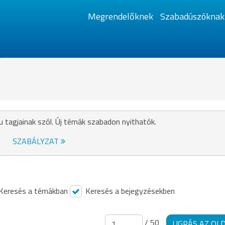
Megrendelőknek
Szabadúszóknak
u tagjainak szól. Új témák szabadon nyithatók.
SZABÁLYZAT
Keresés a témákban
Keresés a bejegyzésekben
/ 50
UGRÁS AZ OL