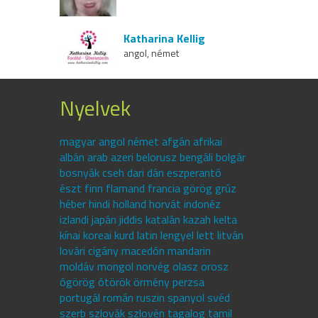
Katharina Kellig
angol, német
Nyelvek
magyar angol német afgán afrikai
albán arab azeri belorusz bengáli bolgár
bosnyák cseh dari dán eszperantó
észt finn flamand francia görög grúz
héber hindi holland horvát indonéz
izlandi japán jiddis katalán kazah kelta
kínai koreai kurd latin lengyel lett litván
lovári cigány macedón mandarin
moldáv mongol norvég olasz orosz
ógörög ótörök örmény perzsa
portugál román ruszin spanyol svéd
szerb szlovák szlovén tagalog tamil