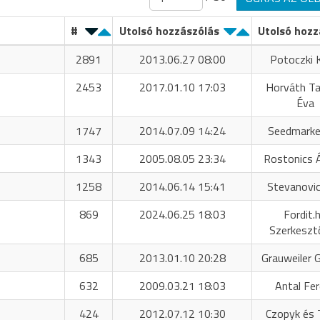
#
Utolsó hozzászólás
Utolsó hozz
2891
2013.06.27 08:00
Potoczki K
2453
2017.01.10 17:03
Horváth T
Éva
1747
2014.07.09 14:24
Seedmarke
1343
2005.08.05 23:34
Rostonics 
1258
2014.06.14 15:41
Stevanovic
869
2024.06.25 18:03
Fordit.
Szerkeszt
685
2013.01.10 20:28
Grauweiler 
632
2009.03.21 18:03
Antal Fe
424
2012.07.12 10:30
Czopyk és 