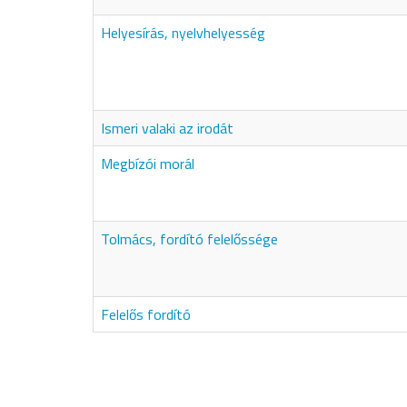
Helyesírás, nyelvhelyesség
Ismeri valaki az irodát
Megbízói morál
Tolmács, fordító felelőssége
Felelős fordító