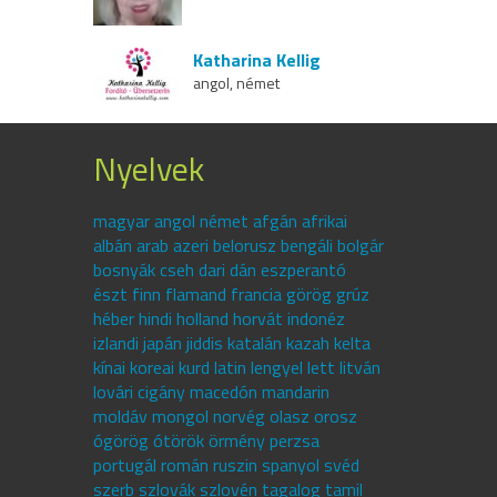
Katharina Kellig
angol, német
Nyelvek
magyar angol német afgán afrikai
albán arab azeri belorusz bengáli bolgár
bosnyák cseh dari dán eszperantó
észt finn flamand francia görög grúz
héber hindi holland horvát indonéz
izlandi japán jiddis katalán kazah kelta
kínai koreai kurd latin lengyel lett litván
lovári cigány macedón mandarin
moldáv mongol norvég olasz orosz
ógörög ótörök örmény perzsa
portugál román ruszin spanyol svéd
szerb szlovák szlovén tagalog tamil