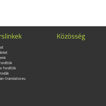
slinkek
Közösség
at
ánlat
eink
fordítók
s fordítók
irodák
an-translator.eu