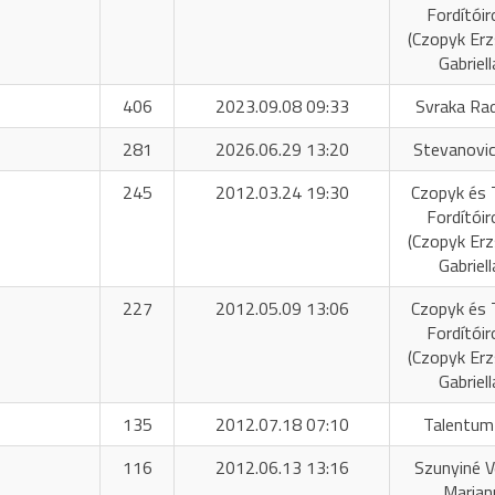
Fordítóir
(Czopyk Er
Gabriell
406
2023.09.08 09:33
Svraka Ra
281
2026.06.29 13:20
Stevanovic
245
2012.03.24 19:30
Czopyk és 
Fordítóir
(Czopyk Er
Gabriell
227
2012.05.09 13:06
Czopyk és 
Fordítóir
(Czopyk Er
Gabriell
135
2012.07.18 07:10
Talentum
116
2012.06.13 13:16
Szunyiné 
Marian