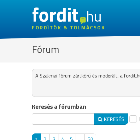
fordit
hu
FORDÍTÓK & TOLMÁCSOK
Fórum
A Szakmai fórum zártkörű és moderált, a fordit.h
Keresés a fórumban
KERESÉS
1
2
3
4
5
...
50