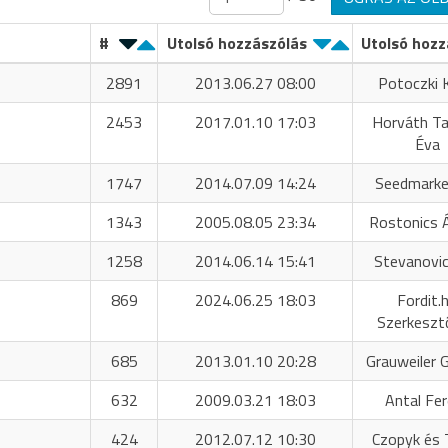
#
Utolsó hozzászólás
Utolsó hozz
2891
2013.06.27 08:00
Potoczki K
2453
2017.01.10 17:03
Horváth T
Éva
1747
2014.07.09 14:24
Seedmarke
1343
2005.08.05 23:34
Rostonics 
1258
2014.06.14 15:41
Stevanovic
869
2024.06.25 18:03
Fordit.
Szerkeszt
685
2013.01.10 20:28
Grauweiler 
632
2009.03.21 18:03
Antal Fe
424
2012.07.12 10:30
Czopyk és 