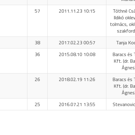
57
2011.11.23 10:15
Tóthné Cs
Ildikó okle
tolmács, okl
szakford
38
2017.02.23 00:57
Tanja Ko
36
2015.08.10 10:08
Baracs és 
Kft. (dr. B
Ágnes
26
2018.02.19 11:26
Baracs és 
Kft. (dr. B
Ágnes
25
2016.07.21 13:55
Stevanovic