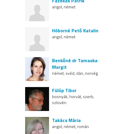
Fazekas Patrik
angol, német
Hóborné Pető Katalin
angol, német
Benkőné dr Tamaska
Margit
német, svéd, dán, norvég
Fülöp Tibor
bosnyák, horvát, szerb,
szlovén
Takács Mária
angol, német, román