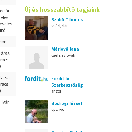
Új és hosszabbító tagjaink
ászár
veles
Szabó Tibor dr.
eveles
svéd, dán
ító
cjan
Máriová Jana
Társa
cseh, szlovák
aracs
)
Társa
Fordit.hu
aracs
Szerkesztőség
)
angol
 Iván
Bodrogi József
spanyol