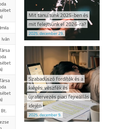
oda
zsébet
Mit tanultunk 2025-ben és
a)
mit felejtsünk el 2026-ra?
dmila
2025. december 29.
 Iván
Társa
oda
zsébet
a)
Szabadúszó fordítók és a
Társa
oda
kiégés: vészfék és
zsébet
újratervezés piaci fejreállás
a)
idején
 Bt.
2025. december 9.
Vezse
n