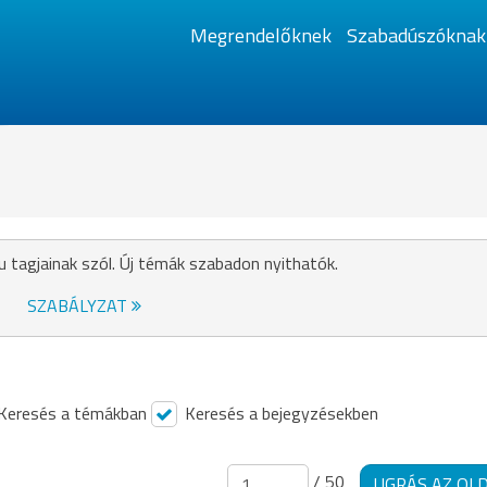
Megrendelőknek
Szabadúszóknak
u tagjainak szól. Új témák szabadon nyithatók.
SZABÁLYZAT
Keresés a témákban
Keresés a bejegyzésekben
/ 50
UGRÁS AZ OL