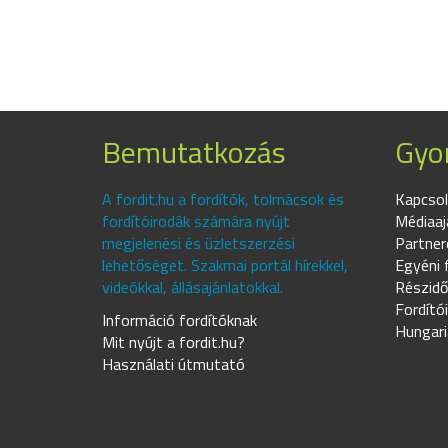
Bemutatkozás
Gyor
A fordit.hu a fordítók, tolmácsok és
Kapcsol
fordítóirodák számára nyújt
Médiaaj
megjelenési és üzletszerzési
Partner
lehetőséget. Szakmai portál hírekkel,
Egyéni 
videókkal, állásajánlatokkal.
Részidő
Fordító
Információ fordítóknak
Hungari
Mit nyújt a fordit.hu?
Használati útmutató