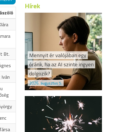
Hírek
ászóló
lára
amara
t Bt.
Mennyit ér valójában egy
óránk, ha az AI szinte ingyen
Ágnes
dolgozik?
 Iván
2026. augusztus 5.
hu
őség
György
renc
Társa