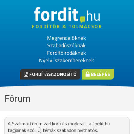
fordit
hu
FORDÍTÓK & TOLMÁCSOK
Megrendelőknek
Szabadúszóknak
Fordítóirodáknak
Nyelvi szakembereknek
FORDÍTÁSAZONOSÍTÓ
BELÉPÉS
Fórum
A Szakmai fórum zártkörű és moderált, a fordit.hu
tagjainak szól. Új témák szabadon nyithatók.