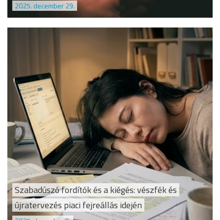
2025. december 29.
Szabadúszó fordítók és a kiégés: vészfék és
újratervezés piaci fejreállás idején