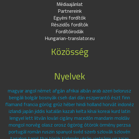
Médiaajánlat
Partnereink
Egyéni fordítók
Részidős fordítók
Fordítóirodák
Hungarian-translator.eu
Közösség
Nyelvek
magyar angol német afgán afrikai albán arab azeri belorusz
bengáli bolgár bosnyák cseh dari dán eszperantó észt finn
flamand francia görög grúz héber hindi holland horvát indonéz
izlandi japán jiddis katalán kazah kelta kínai koreai kurd latin
lengyel lett litván lovári cigány macedón mandarin moldáv
mongol norvég olasz orosz ógörög ótörök örmény perzsa
portugál román ruszin spanyol svéd szerb szlovák szlovén
tagalog tamil thai török türkmén ukrán vietnámi viszajan