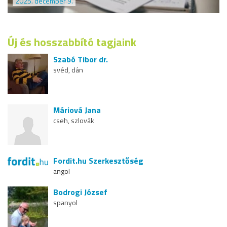
2025. december 9.
Új és hosszabbító tagjaink
Szabó Tibor dr.
svéd, dán
Máriová Jana
cseh, szlovák
Fordit.hu Szerkesztőség
angol
Bodrogi József
spanyol