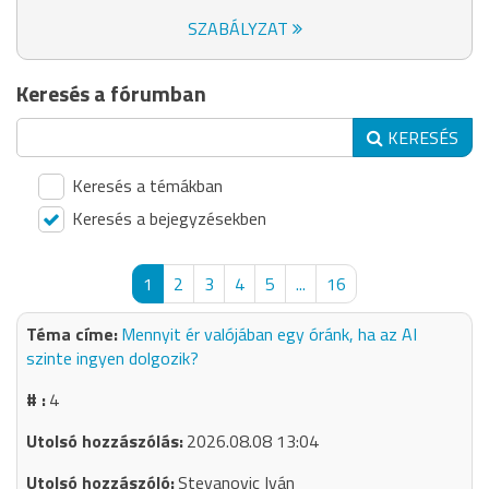
SZABÁLYZAT
Keresés a fórumban
KERESÉS
Keresés a témákban
Keresés a bejegyzésekben
1
2
3
4
5
...
16
Mennyit ér valójában egy óránk, ha az AI
szinte ingyen dolgozik?
4
2026.08.08 13:04
Stevanovic Iván