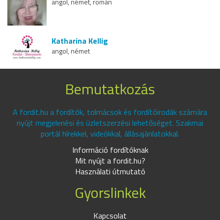
angol, német, román
Katharina Kellig
angol, német
Bemutatkozás
A fordit.hu a fordítók, tolmácsok és fordítóirodák számára
nyújt megjelenési és üzletszerzési lehetőséget. Szakmai
portál hírekkel, videókkal, állásajánlatokkal.
Információ fordítóknak
Mit nyújt a fordit.hu?
Használati útmutató
Gyorslinkek
Kapcsolat