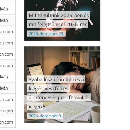
Iván
Mit tanultunk 2025-ben és
Iván
mit felejtsünk el 2026-ra?
on.com
2025. december 29.
on.com
on.com
on.com
Iván
Szabadúszó fordítók és a
kiégés: vészfék és
Iván
újratervezés piaci fejreállás
on.com
idején
on.com
2025. december 9.
on.com