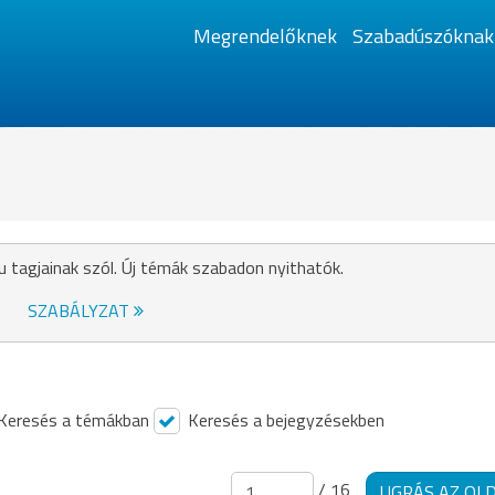
Megrendelőknek
Szabadúszóknak
u tagjainak szól. Új témák szabadon nyithatók.
SZABÁLYZAT
Keresés a témákban
Keresés a bejegyzésekben
/ 16
UGRÁS AZ OL