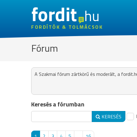
fordit
hu
FORDÍTÓK & TOLMÁCSOK
Fórum
A Szakmai fórum zártkörű és moderált, a fordit.h
Keresés a fórumban
KERESÉS
1
2
3
4
5
...
16