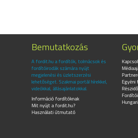
Bemutatkozás
Gyor
A fordit.hu a fordítók, tolmácsok és
Kapcsol
fordítóirodák számára nyújt
Médiaaj
megjelenési és üzletszerzési
Partner
lehetőséget. Szakmai portál hírekkel,
Egyéni 
videókkal, állásajánlatokkal.
Részidő
Fordító
Információ fordítóknak
Hungari
Mit nyújt a fordit.hu?
Használati útmutató