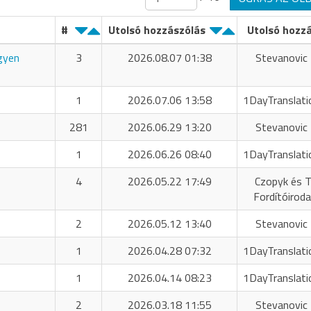
#
Utolsó hozzászólás
Utolsó hozz
ngyen
3
2026.08.07 01:38
Stevanovic 
1
2026.07.06 13:58
1DayTranslati
281
2026.06.29 13:20
Stevanovic 
1
2026.06.26 08:40
1DayTranslati
4
2026.05.22 17:49
Czopyk és T
Fordítóiroda
2
2026.05.12 13:40
Stevanovic 
1
2026.04.28 07:32
1DayTranslati
1
2026.04.14 08:23
1DayTranslati
2
2026.03.18 11:55
Stevanovic 