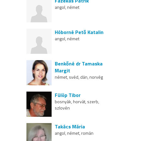
Fazekas Patrik
angol, német
Hóborné Pető Katalin
angol, német
Benkőné dr Tamaska
Margit
német, svéd, dán, norvég
Fülöp Tibor
bosnyák, horvát, szerb,
szlovén
Takács Mária
angol, német, román