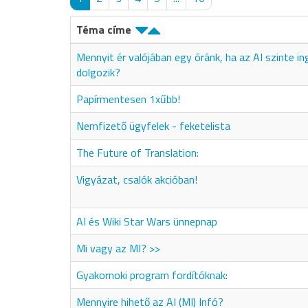
Téma címe
Mennyit ér valójában egy óránk, ha az AI szinte i
dolgozik?
Papírmentesen 1xűbb!
Nemfizető ügyfelek - feketelista
The Future of Translation:
Vigyázat, csalók akcióban!
AI és Wiki Star Wars ünnepnap
Mi vagy az MI? >>
Gyakornoki program fordítóknak:
Mennyire hihető az AI (MI) Infó?