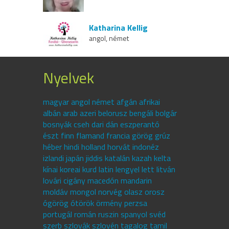
Katharina Kellig
angol, német
Nyelvek
magyar angol német afgán afrikai
albán arab azeri belorusz bengáli bolgár
bosnyák cseh dari dán eszperantó
észt finn flamand francia görög grúz
héber hindi holland horvát indonéz
izlandi japán jiddis katalán kazah kelta
kínai koreai kurd latin lengyel lett litván
lovári cigány macedón mandarin
moldáv mongol norvég olasz orosz
ógörög ótörök örmény perzsa
portugál román ruszin spanyol svéd
szerb szlovák szlovén tagalog tamil