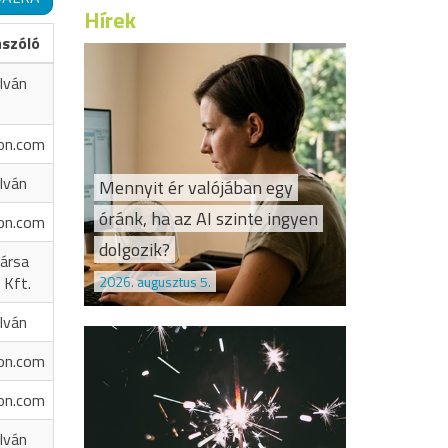
Hírek
ászóló
Iván
on.com
Iván
Mennyit ér valójában egy
óránk, ha az AI szinte ingyen
on.com
dolgozik?
ársa
2026. augusztus 5.
 Kft.
Iván
on.com
on.com
Iván