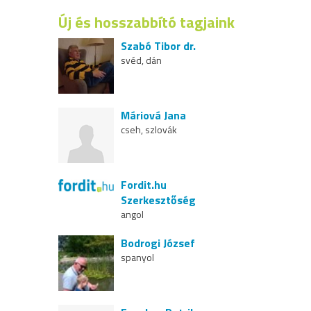
Új és hosszabbító tagjaink
Szabó Tibor dr.
svéd, dán
Máriová Jana
cseh, szlovák
Fordit.hu
Szerkesztőség
angol
Bodrogi József
spanyol