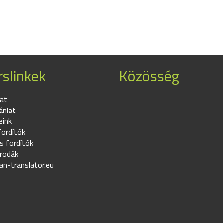
slinkek
Közösség
at
ánlat
eink
fordítók
s fordítók
irodák
an-translator.eu