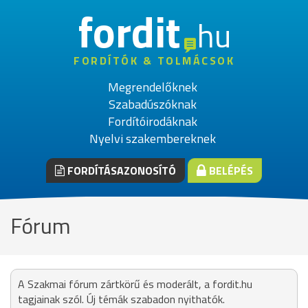
fordit
hu
FORDÍTÓK & TOLMÁCSOK
Megrendelőknek
Szabadúszóknak
Fordítóirodáknak
Nyelvi szakembereknek
FORDÍTÁSAZONOSÍTÓ
BELÉPÉS
Fórum
A Szakmai fórum zártkörű és moderált, a fordit.hu
tagjainak szól. Új témák szabadon nyithatók.