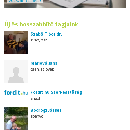
2025. december 9.
Új és hosszabbító tagjaink
Szabó Tibor dr.
svéd, dán
Máriová Jana
cseh, szlovák
Fordit.hu Szerkesztőség
angol
Bodrogi József
spanyol