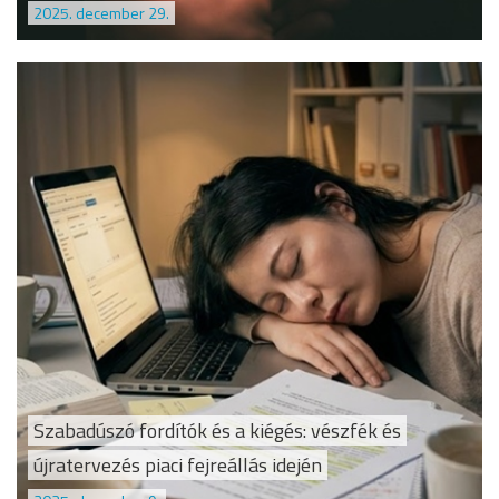
2025. december 29.
Szabadúszó fordítók és a kiégés: vészfék és
újratervezés piaci fejreállás idején