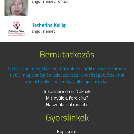
angol, német, román
Katharina Kellig
angol, német
Bemutatkozás
A fordit.hu a fordítók, tolmácsok és fordítóirodák számára
nyújt megjelenési és üzletszerzési lehetőséget. Szakmai
portál hírekkel, videókkal, állásajánlatokkal.
Információ fordítóknak
Mit nyújt a fordit.hu?
Használati útmutató
Gyorslinkek
Kapcsolat