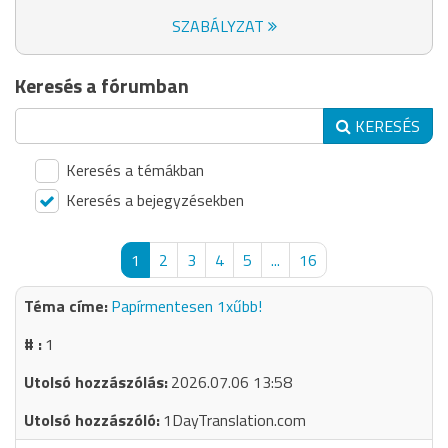
SZABÁLYZAT
Keresés a fórumban
KERESÉS
Keresés a témákban
Keresés a bejegyzésekben
1
2
3
4
5
...
16
Papírmentesen 1xűbb!
1
2026.07.06 13:58
1DayTranslation.com