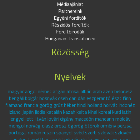
Médiaajánlat
Partnereink
Egyéni fordítók
Részidős fordítók
Fordítóirodák
Hungarian-translator.eu
Közösség
Nyelvek
magyar angol német afgán afrikai albán arab azeri belorusz
bengáli bolgár bosnyák cseh dari dán eszperantó észt finn
flamand francia görög grúz héber hindi holland horvát indonéz
izlandi japán jiddis katalán kazah kelta kínai koreai kurd latin
lengyel lett litván lovári cigány macedón mandarin moldáv
mongol norvég olasz orosz ógörög ótörök örmény perzsa
portugál román ruszin spanyol svéd szerb szlovák szlovén
tagalog tamil thai török türkmén ukrán vietnámi viszajan