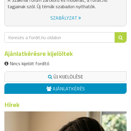
A Szakmai fórum zártkörű és moderált, a fordit.hu
tagjainak szól. Új témák szabadon nyithatók.
SZABÁLYZAT
Ajánlatkérésre kijelöltek
Nincs kijelölt fordító
ÚJ KIJELÖLÉSE
AJÁNLATKÉRÉS
Hírek