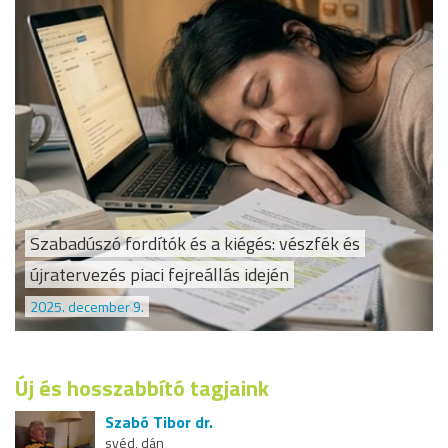
Szabadúszó fordítók és a kiégés: vészfék és
újratervezés piaci fejreállás idején
2025. december 9.
Új és hosszabbító tagjaink
Szabó Tibor dr.
svéd, dán