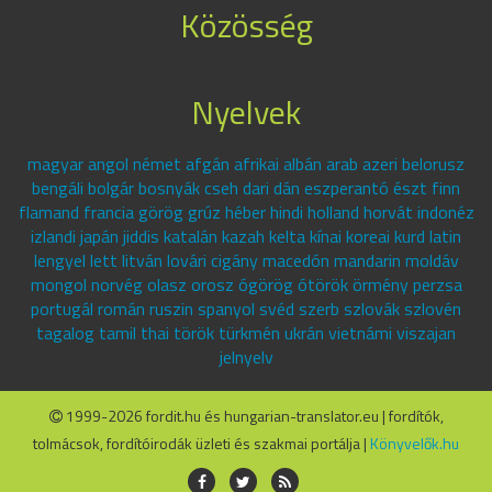
Közösség
Nyelvek
magyar angol német afgán afrikai albán arab azeri belorusz
bengáli bolgár bosnyák cseh dari dán eszperantó észt finn
flamand francia görög grúz héber hindi holland horvát indonéz
izlandi japán jiddis katalán kazah kelta kínai koreai kurd latin
lengyel lett litván lovári cigány macedón mandarin moldáv
mongol norvég olasz orosz ógörög ótörök örmény perzsa
portugál román ruszin spanyol svéd szerb szlovák szlovén
tagalog tamil thai török türkmén ukrán vietnámi viszajan
jelnyelv
1999-2026 fordit.hu és hungarian-translator.eu | fordítók,
tolmácsok, fordítóirodák üzleti és szakmai portálja |
Könyvelők.hu