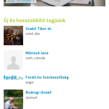
2025. december 9.
Új és hosszabbító tagjaink
Szabó Tibor dr.
svéd, dán
Máriová Jana
cseh, szlovák
Fordit.hu Szerkesztőség
angol
Bodrogi József
spanyol