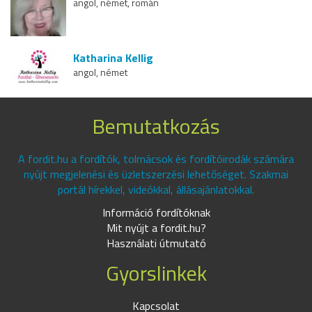
angol, német, román
Katharina Kellig
angol, német
Bemutatkozás
A fordit.hu a fordítók, tolmácsok és fordítóirodák számára
nyújt megjelenési és üzletszerzési lehetőséget. Szakmai
portál hírekkel, videókkal, állásajánlatokkal.
Információ fordítóknak
Mit nyújt a fordit.hu?
Használati útmutató
Gyorslinkek
Kapcsolat