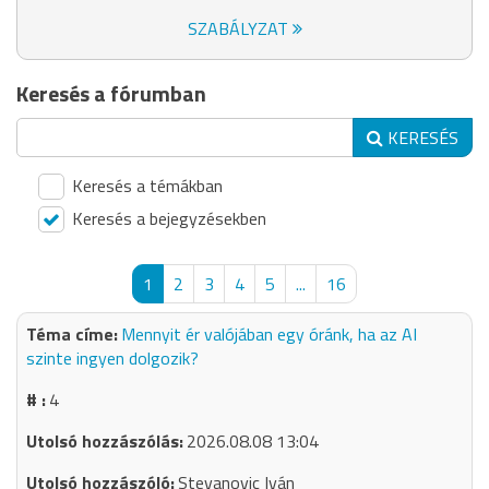
SZABÁLYZAT
Keresés a fórumban
KERESÉS
Keresés a témákban
Keresés a bejegyzésekben
1
2
3
4
5
...
16
Mennyit ér valójában egy óránk, ha az AI
szinte ingyen dolgozik?
4
2026.08.08 13:04
Stevanovic Iván