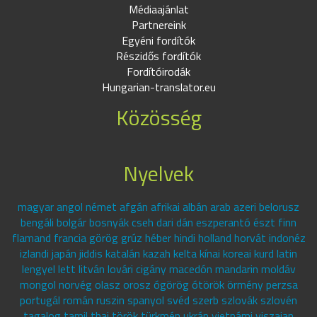
Médiaajánlat
Partnereink
Egyéni fordítók
Részidős fordítók
Fordítóirodák
Hungarian-translator.eu
Közösség
Nyelvek
magyar angol német afgán afrikai albán arab azeri belorusz
bengáli bolgár bosnyák cseh dari dán eszperantó észt finn
flamand francia görög grúz héber hindi holland horvát indonéz
izlandi japán jiddis katalán kazah kelta kínai koreai kurd latin
lengyel lett litván lovári cigány macedón mandarin moldáv
mongol norvég olasz orosz ógörög ótörök örmény perzsa
portugál román ruszin spanyol svéd szerb szlovák szlovén
tagalog tamil thai török türkmén ukrán vietnámi viszajan