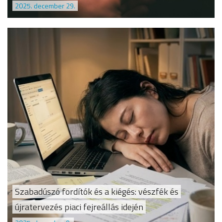
2025. december 29.
Szabadúszó fordítók és a kiégés: vészfék és
újratervezés piaci fejreállás idején