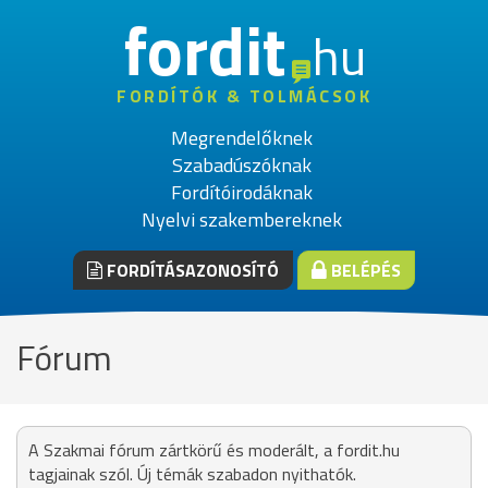
fordit
hu
FORDÍTÓK & TOLMÁCSOK
Megrendelőknek
Szabadúszóknak
Fordítóirodáknak
Nyelvi szakembereknek
FORDÍTÁSAZONOSÍTÓ
BELÉPÉS
Fórum
A Szakmai fórum zártkörű és moderált, a fordit.hu
tagjainak szól. Új témák szabadon nyithatók.