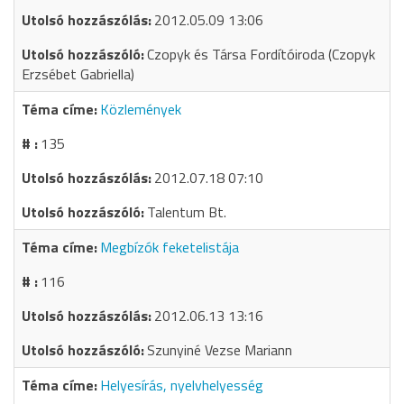
2012.05.09 13:06
Czopyk és Társa Fordítóiroda (Czopyk
Erzsébet Gabriella)
Közlemények
135
2012.07.18 07:10
Talentum Bt.
Megbízók feketelistája
116
2012.06.13 13:16
Szunyiné Vezse Mariann
Helyesírás, nyelvhelyesség