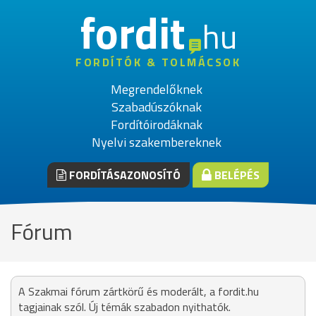
fordit
hu
FORDÍTÓK & TOLMÁCSOK
Megrendelőknek
Szabadúszóknak
Fordítóirodáknak
Nyelvi szakembereknek
FORDÍTÁSAZONOSÍTÓ
BELÉPÉS
Fórum
A Szakmai fórum zártkörű és moderált, a fordit.hu
tagjainak szól. Új témák szabadon nyithatók.