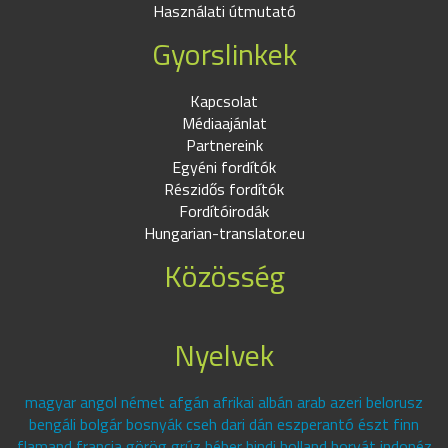
Használati útmutató
Gyorslinkek
Kapcsolat
Médiaajánlat
Partnereink
Egyéni fordítók
Részidős fordítók
Fordítóirodák
Hungarian-translator.eu
Közösség
Nyelvek
magyar angol német afgán afrikai albán arab azeri belorusz
bengáli bolgár bosnyák cseh dari dán eszperantó észt finn
flamand francia görög grúz héber hindi holland horvát indonéz