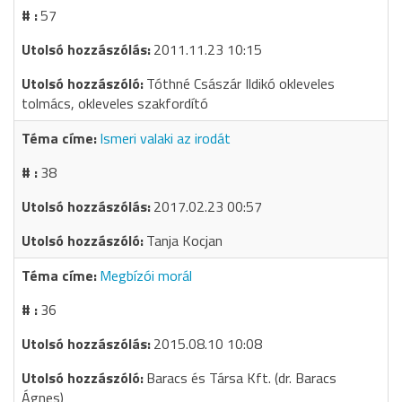
57
2011.11.23 10:15
Tóthné Császár Ildikó okleveles
tolmács, okleveles szakfordító
Ismeri valaki az irodát
38
2017.02.23 00:57
Tanja Kocjan
Megbízói morál
36
2015.08.10 10:08
Baracs és Társa Kft. (dr. Baracs
Ágnes)