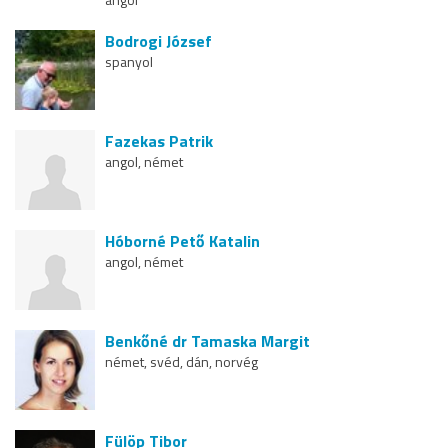
Bodrogi József
spanyol
Fazekas Patrik
angol, német
Hóborné Pető Katalin
angol, német
Benkőné dr Tamaska Margit
német, svéd, dán, norvég
Fülöp Tibor