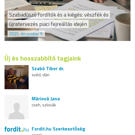
Szabadúszó fordítók és a kiégés: vészfék és
újratervezés piaci fejreállás idején
2025. december 9.
Új és hosszabbító tagjaink
Szabó Tibor dr.
svéd, dán
Máriová Jana
cseh, szlovák
Fordit.hu Szerkesztőség
angol