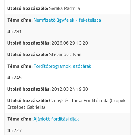
Svraka Radmila
Nemfizető ügyfelek - feketelista
281
2026.06.29 13:20
Stevanovic Iván
Fordítóprogramok, szótárak
245
2012.03.24 19:30
Czopyk és Társa Fordítóiroda (Czopyk
Erzsébet Gabriella)
Ajánlott fordítási díjak
227