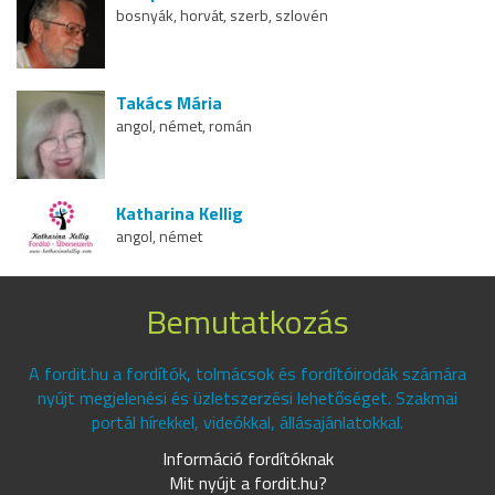
bosnyák, horvát, szerb, szlovén
Takács Mária
angol, német, román
Katharina Kellig
angol, német
Bemutatkozás
A fordit.hu a fordítók, tolmácsok és fordítóirodák számára
nyújt megjelenési és üzletszerzési lehetőséget. Szakmai
portál hírekkel, videókkal, állásajánlatokkal.
Információ fordítóknak
Mit nyújt a fordit.hu?