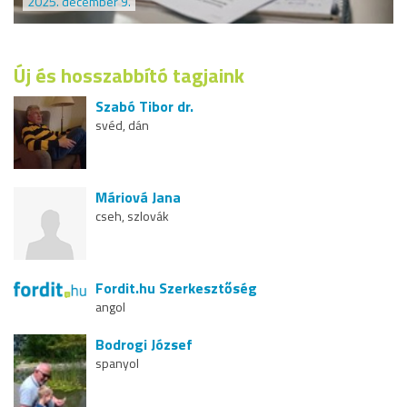
2025. december 9.
Új és hosszabbító tagjaink
Szabó Tibor dr.
svéd, dán
Máriová Jana
cseh, szlovák
Fordit.hu Szerkesztőség
angol
Bodrogi József
spanyol