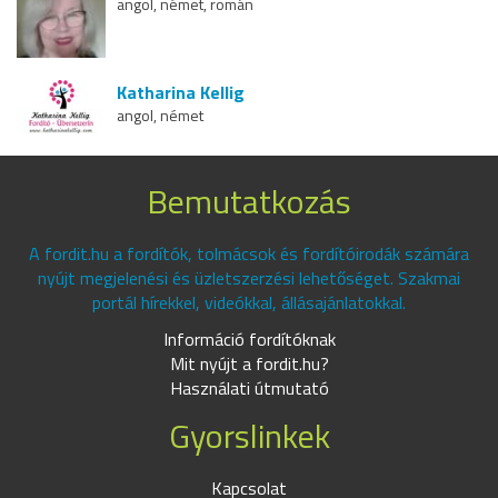
angol, német, román
Katharina Kellig
angol, német
Bemutatkozás
A fordit.hu a fordítók, tolmácsok és fordítóirodák számára
nyújt megjelenési és üzletszerzési lehetőséget. Szakmai
portál hírekkel, videókkal, állásajánlatokkal.
Információ fordítóknak
Mit nyújt a fordit.hu?
Használati útmutató
Gyorslinkek
Kapcsolat