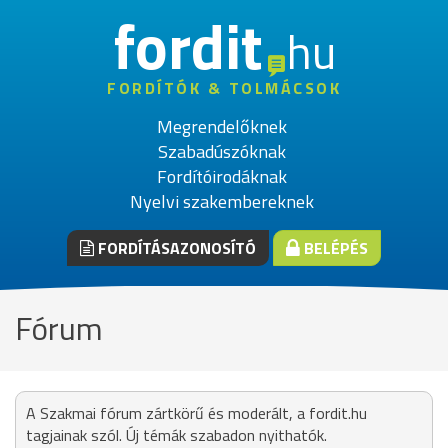
fordit
hu
FORDÍTÓK & TOLMÁCSOK
Megrendelőknek
Szabadúszóknak
Fordítóirodáknak
Nyelvi szakembereknek
FORDÍTÁSAZONOSÍTÓ
BELÉPÉS
Fórum
A Szakmai fórum zártkörű és moderált, a fordit.hu
tagjainak szól. Új témák szabadon nyithatók.