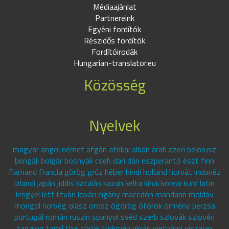
Médiaajánlat
Partnereink
Egyéni fordítók
Részidős fordítók
Fordítóirodák
Hungarian-translator.eu
Közösség
Nyelvek
magyar angol német afgán afrikai albán arab azeri belorusz
bengáli bolgár bosnyák cseh dari dán eszperantó észt finn
flamand francia görög grúz héber hindi holland horvát indonéz
izlandi japán jiddis katalán kazah kelta kínai koreai kurd latin
lengyel lett litván lovári cigány macedón mandarin moldáv
mongol norvég olasz orosz ógörög ótörök örmény perzsa
portugál román ruszin spanyol svéd szerb szlovák szlovén
tagalog tamil thai török türkmén ukrán vietnámi viszajan