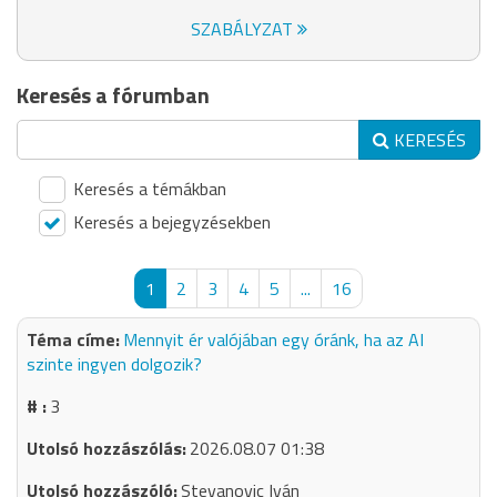
SZABÁLYZAT
Keresés a fórumban
KERESÉS
Keresés a témákban
Keresés a bejegyzésekben
1
2
3
4
5
...
16
Mennyit ér valójában egy óránk, ha az AI
szinte ingyen dolgozik?
3
2026.08.07 01:38
Stevanovic Iván