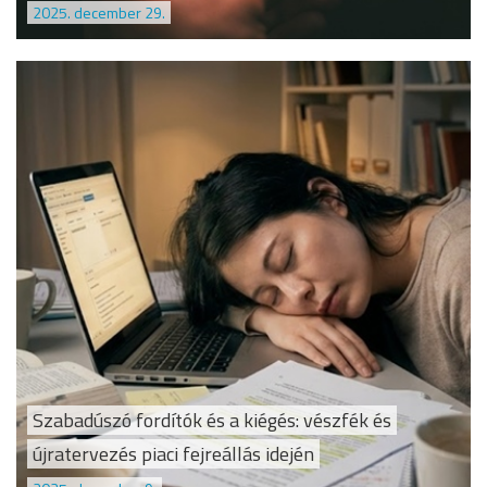
2025. december 29.
Szabadúszó fordítók és a kiégés: vészfék és
újratervezés piaci fejreállás idején