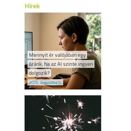
Hírek
Mennyit ér valójában egy
óránk, ha az AI szinte ingyen
dolgozik?
2026. augusztus 5.