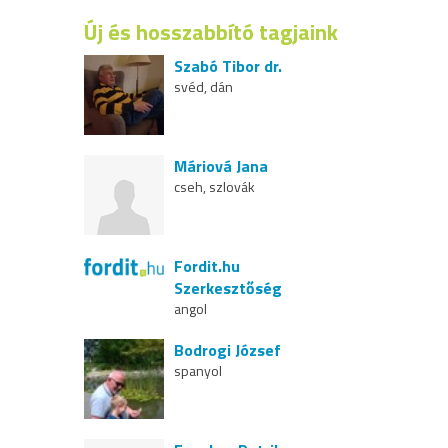
Új és hosszabbító tagjaink
Szabó Tibor dr.
svéd, dán
Máriová Jana
cseh, szlovák
Fordit.hu
Szerkesztőség
angol
Bodrogi József
spanyol