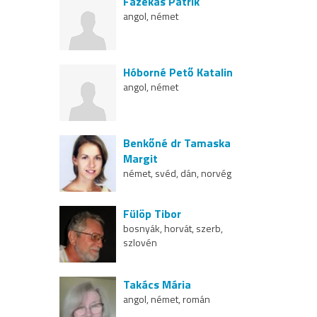
Fazekas Patrik
angol, német
Hóborné Pető Katalin
angol, német
Benkőné dr Tamaska
Margit
német, svéd, dán, norvég
Fülöp Tibor
bosnyák, horvát, szerb,
szlovén
Takács Mária
angol, német, román