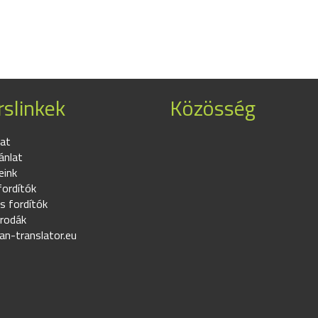
slinkek
Közösség
at
ánlat
eink
fordítók
s fordítók
irodák
an-translator.eu