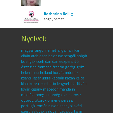
Katharina Kellig
angol, német
Nyelvek
magyar angol német afgán afrikai
albán arab azeri belorusz bengáli bolgár
bosnyák cseh dari dán eszperantó
észt finn flamand francia görög grúz
héber hindi holland horvát indonéz
izlandi japán jiddis katalán kazah kelta
kínai koreai kurd latin lengyel lett litván
lovári cigány macedón mandarin
moldáv mongol norvég olasz orosz
ógörög ótörök örmény perzsa
portugál román ruszin spanyol svéd
szerb szlovák szlovén tagalog tamil