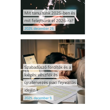
Mit tanultunk 2025-ben és
mit felejtsünk el 2026-ra?
2025. december 29.
Szabadúszó fordítók és a
kiégés: vészfék és
újratervezés piaci fejreállás
idején
2025. december 9.