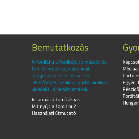
Bemutatkozás
Gyor
A fordit.hu a fordítók, tolmácsok és
Kapcsol
fordítóirodák számára nyújt
Médiaaj
megjelenési és üzletszerzési
Partner
lehetőséget. Szakmai portál hírekkel,
Egyéni 
videókkal, állásajánlatokkal.
Részidő
Fordító
Információ fordítóknak
Hungari
Mit nyújt a fordit.hu?
Használati útmutató