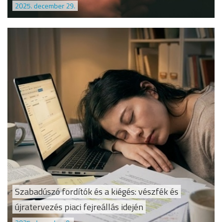
2025. december 29.
Szabadúszó fordítók és a kiégés: vészfék és
újratervezés piaci fejreállás idején