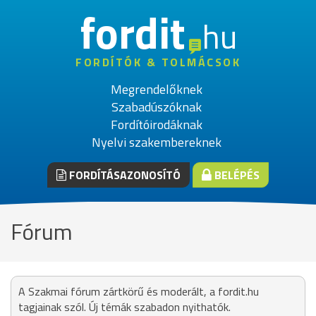
fordit
hu
FORDÍTÓK & TOLMÁCSOK
Megrendelőknek
Szabadúszóknak
Fordítóirodáknak
Nyelvi szakembereknek
FORDÍTÁSAZONOSÍTÓ
BELÉPÉS
Fórum
A Szakmai fórum zártkörű és moderált, a fordit.hu
tagjainak szól. Új témák szabadon nyithatók.