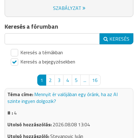
SZABÁLYZAT
Keresés a fórumban
KERESÉS
Keresés a témákban
Keresés a bejegyzésekben
1
2
3
4
5
...
16
Mennyit ér valójában egy óránk, ha az AI
szinte ingyen dolgozik?
4
2026.08.08 13:04
Stevanovic Iván