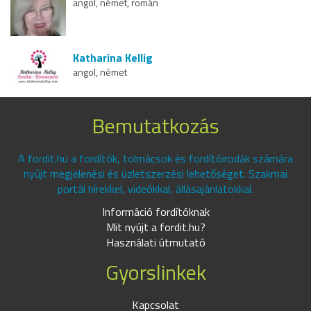
angol, német, román
Katharina Kellig
angol, német
Bemutatkozás
A fordit.hu a fordítók, tolmácsok és fordítóirodák számára
nyújt megjelenési és üzletszerzési lehetőséget. Szakmai
portál hírekkel, videókkal, állásajánlatokkal.
Információ fordítóknak
Mit nyújt a fordit.hu?
Használati útmutató
Gyorslinkek
Kapcsolat