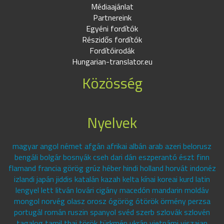
Médiaajánlat
Partnereink
Egyéni fordítók
Részidős fordítók
Fordítóirodák
Hungarian-translator.eu
Közösség
Nyelvek
magyar angol német afgán afrikai albán arab azeri belorusz
bengáli bolgár bosnyák cseh dari dán eszperantó észt finn
flamand francia görög grúz héber hindi holland horvát indonéz
izlandi japán jiddis katalán kazah kelta kínai koreai kurd latin
lengyel lett litván lovári cigány macedón mandarin moldáv
mongol norvég olasz orosz ógörög ótörök örmény perzsa
portugál román ruszin spanyol svéd szerb szlovák szlovén
tagalog tamil thai török türkmén ukrán vietnámi viszajan