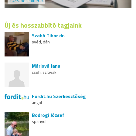
2025. december 9.
Új és hosszabbító tagjaink
Szabó Tibor dr.
svéd, dán
Máriová Jana
cseh, szlovák
Fordit.hu Szerkesztőség
angol
Bodrogi József
spanyol