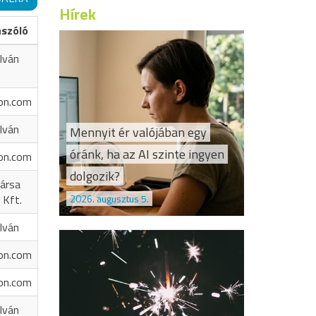
Hírek
ászóló
Iván
on.com
Iván
Mennyit ér valójában egy
óránk, ha az AI szinte ingyen
on.com
dolgozik?
ársa
2026. augusztus 5.
 Kft.
Iván
on.com
on.com
Iván