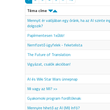
Téma címe
Mennyit ér valójában egy óránk, ha az AI szinte i
dolgozik?
Papírmentesen 1xűbb!
Nemfizető ügyfelek - feketelista
The Future of Translation:
Vigyázat, csalók akcióban!
AI és Wiki Star Wars ünnepnap
Mi vagy az MI? >>
Gyakornoki program fordítóknak:
Mennyire hihető az AI (MI) Infó?