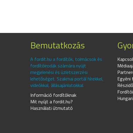
Bemutatkozás
Gyor
A fordit.hu a fordítók, tolmácsok és
Kapcsol
fordítóirodák számára nyújt
Médiaaj
megjelenési és üzletszerzési
Partner
lehetőséget. Szakmai portál hírekkel,
Egyéni 
videókkal, állásajánlatokkal.
Részidő
Fordító
Információ fordítóknak
Hungari
Mit nyújt a fordit.hu?
Használati útmutató