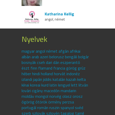
Katharina Kellig
angol, német
Nyelvek
magyar angol német afgán afrikai
albán arab azeri belorusz bengáli bolgár
bosnyák cseh dari dán eszperantó
észt finn flamand francia görög grúz
héber hindi holland horvát indonéz
izlandi japán jiddis katalán kazah kelta
kínai koreai kurd latin lengyel lett litván
lovári cigány macedón mandarin
moldáv mongol norvég olasz orosz
ógörög ótörök örmény perzsa
portugál román ruszin spanyol svéd
szerb szlovák szlovén tagalog tamil