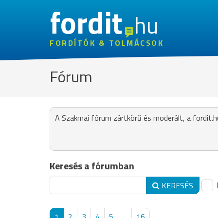
fordit
hu
FORDÍTÓK & TOLMÁCSOK
Fórum
A Szakmai fórum zártkörű és moderált, a fordit.h
Keresés a fórumban
KERESÉS
1
2
3
4
5
...
16