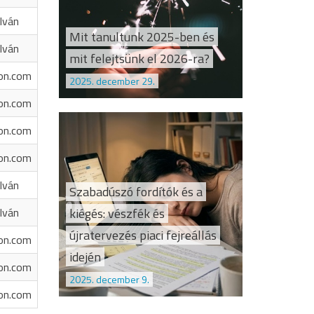
Iván
Mit tanultunk 2025-ben és
Iván
mit felejtsünk el 2026-ra?
on.com
2025. december 29.
on.com
on.com
on.com
Iván
Szabadúszó fordítók és a
kiégés: vészfék és
Iván
újratervezés piaci fejreállás
on.com
idején
on.com
2025. december 9.
on.com