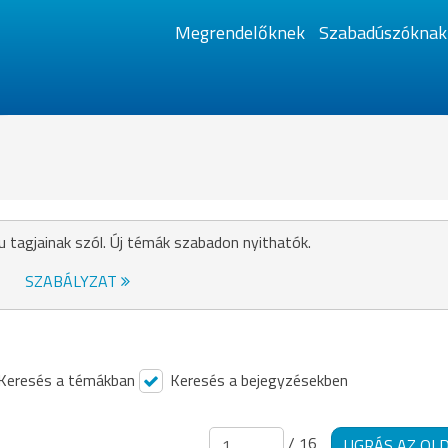
Megrendelőknek
Szabadúszóknak
u tagjainak szól. Új témák szabadon nyithatók.
SZABÁLYZAT
Keresés a témákban
Keresés a bejegyzésekben
/ 16
UGRÁS AZ OL