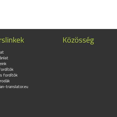
slinkek
Közösség
at
ánlat
eink
fordítók
s fordítók
irodák
an-translator.eu