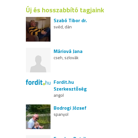
Új és hosszabbító tagjaink
Szabó Tibor dr.
svéd, dán
Máriová Jana
cseh, szlovák
Fordit.hu
Szerkesztőség
angol
Bodrogi József
spanyol