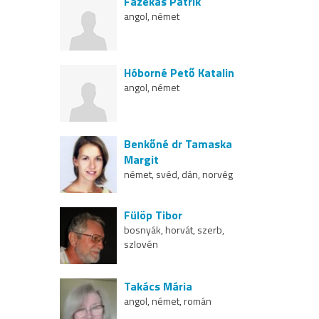
Fazekas Patrik
angol, német
Hóborné Pető Katalin
angol, német
Benkőné dr Tamaska
Margit
német, svéd, dán, norvég
Fülöp Tibor
bosnyák, horvát, szerb,
szlovén
Takács Mária
angol, német, román