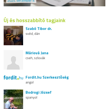
2025. december 9.
Új és hosszabbító tagjaink
Szabó Tibor dr.
svéd, dán
Máriová Jana
cseh, szlovák
Fordit.hu Szerkesztőség
angol
Bodrogi József
spanyol