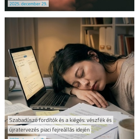
2025. december 29.
Szabadúszó fordítók és a kiégés: vészfék és
újratervezés piaci fejreállás idején