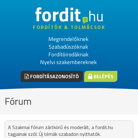
fordit
hu
FORDÍTÓK & TOLMÁCSOK
Megrendelőknek
Szabadúszóknak
Fordítóirodáknak
Nyelvi szakembereknek
FORDÍTÁSAZONOSÍTÓ
BELÉPÉS
Fórum
A Szakmai fórum zártkörű és moderált, a fordit.hu
tagjainak szól. Új témák szabadon nyithatók.