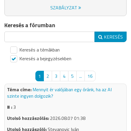
SZABÁLYZAT
Keresés a fórumban
KERESÉS
Keresés a témákban
Keresés a bejegyzésekben
1
2
3
4
5
...
16
Mennyit ér valójában egy óránk, ha az AI
szinte ingyen dolgozik?
3
2026.08.07 01:38
Stevanovic Iván