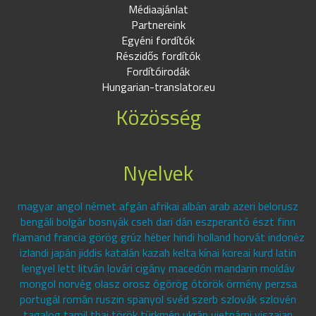
Médiaajánlat
Partnereink
Egyéni fordítók
Részidős fordítók
Fordítóirodák
Hungarian-translator.eu
Közösség
Nyelvek
magyar angol német afgán afrikai albán arab azeri belorusz
bengáli bolgár bosnyák cseh dari dán eszperantó észt finn
flamand francia görög grúz héber hindi holland horvát indonéz
izlandi japán jiddis katalán kazah kelta kínai koreai kurd latin
lengyel lett litván lovári cigány macedón mandarin moldáv
mongol norvég olasz orosz ógörög ótörök örmény perzsa
portugál román ruszin spanyol svéd szerb szlovák szlovén
tagalog tamil thai török türkmén ukrán vietnámi viszajan