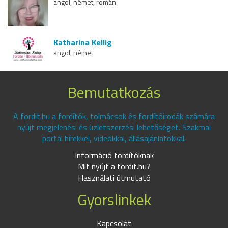
angol, német, román
Katharina Kellig
angol, német
Bemutatkozás
A fordit.hu a fordítók, tolmácsok és fordítóirodák számára
nyújt megjelenési és üzletszerzési lehetőséget. Szakmai
portál hírekkel, videókkal, állásajánlatokkal.
Információ fordítóknak
Mit nyújt a fordit.hu?
Használati útmutató
Gyorslinkek
Kapcsolat