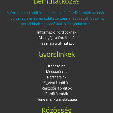
Bemutatkozás
A fordit.hu a fordítók, tolmácsok és fordítóirodák számára
nyújt megjelenési és üzletszerzési lehetőséget. Szakmai
portál hírekkel, videókkal, állásajánlatokkal.
Információ fordítóknak
Mit nyújt a fordit.hu?
Használati útmutató
Gyorslinkek
Kapcsolat
Médiaajánlat
Partnereink
Egyéni fordítók
Részidős fordítók
Fordítóirodák
Hungarian-translator.eu
Közösség