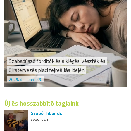
Szabadúszó fordítók és a kiégés: vészfék és
újratervezés piaci fejreállás idején
2025. december 9.
Új és hosszabbító tagjaink
Szabó Tibor dr.
svéd, dán