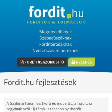
fordit
hu
FORDÍTÓK & TOLMÁCSOK
Megrendelőknek
Szabadúszóknak
Fordítóirodáknak
Nyelvi szakembereknek
FORDÍTÁSAZONOSÍTÓ
BELÉPÉS
Fordit.hu fejlesztések
A Szakmai fórum zártkörű és moderált, a fordit.hu
tagjainak szól. Új témák szabadon nyithatók.