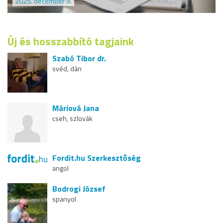
2025. december 9.
Új és hosszabbító tagjaink
Szabó Tibor dr.
svéd, dán
Máriová Jana
cseh, szlovák
Fordit.hu Szerkesztőség
angol
Bodrogi József
spanyol