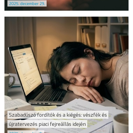
2025. december 29.
Szabadúszó fordítók és a kiégés: vészfék és
újratervezés piaci fejreállás idején