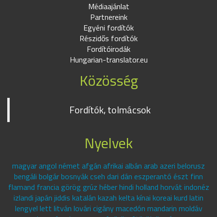
Médiaajánlat
Partnereink
Egyéni fordítók
Részidős fordítók
Fordítóirodák
Hungarian-translator.eu
Közösség
Fordítók, tolmácsok
Nyelvek
magyar angol német afgán afrikai albán arab azeri belorusz
bengáli bolgár bosnyák cseh dari dán eszperantó észt finn
flamand francia görög grúz héber hindi holland horvát indonéz
izlandi japán jiddis katalán kazah kelta kínai koreai kurd latin
lengyel lett litván lovári cigány macedón mandarin moldáv