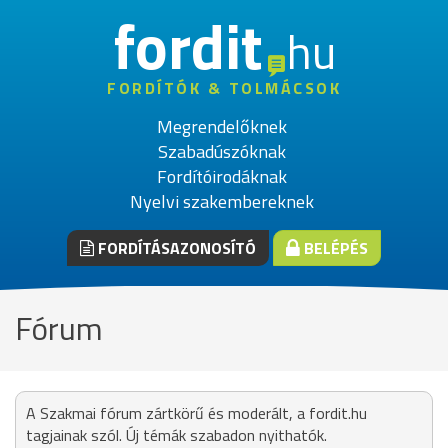
fordit
hu
FORDÍTÓK & TOLMÁCSOK
Megrendelőknek
Szabadúszóknak
Fordítóirodáknak
Nyelvi szakembereknek
FORDÍTÁSAZONOSÍTÓ
BELÉPÉS
Fórum
A Szakmai fórum zártkörű és moderált, a fordit.hu
tagjainak szól. Új témák szabadon nyithatók.