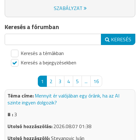
SZABÁLYZAT
Keresés a fórumban
KERESÉS
Keresés a témákban
Keresés a bejegyzésekben
1
2
3
4
5
...
16
Mennyit ér valójában egy óránk, ha az AI
szinte ingyen dolgozik?
3
2026.08.07 01:38
Stevanovic Iván