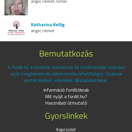
angol, német, román
Katharina Kellig
angol, német
Bemutatkozás
A fordit.hu a fordítók, tolmácsok és fordítóirodák számára
nyújt megjelenési és üzletszerzési lehetőséget. Szakmai
portál hírekkel, videókkal, állásajánlatokkal.
Információ fordítóknak
Mit nyújt a fordit.hu?
Használati útmutató
Gyorslinkek
Kapcsolat