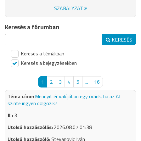
SZABÁLYZAT
Keresés a fórumban
KERESÉS
Keresés a témákban
Keresés a bejegyzésekben
1
2
3
4
5
...
16
Mennyit ér valójában egy óránk, ha az AI
szinte ingyen dolgozik?
3
2026.08.07 01:38
Stevanovic Iván