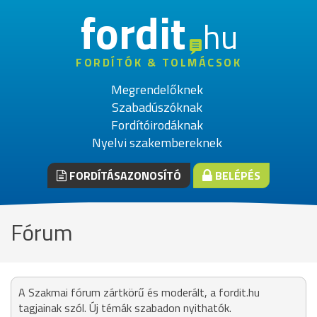
fordit
hu
FORDÍTÓK & TOLMÁCSOK
Megrendelőknek
Szabadúszóknak
Fordítóirodáknak
Nyelvi szakembereknek
FORDÍTÁSAZONOSÍTÓ
BELÉPÉS
Fórum
A Szakmai fórum zártkörű és moderált, a fordit.hu
tagjainak szól. Új témák szabadon nyithatók.