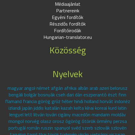
Médiaajánlat
Partnereink
Egyéni fordítók
Részidős fordítók
Fordítóirodák
Hungarian-translator.eu
Közösség
Nyelvek
magyar angol német afgán afrikai albán arab azeri belorusz
bengáli bolgár bosnyák cseh dari dán eszperantó észt finn
flamand francia görög grúz héber hindi holland horvát indonéz
izlandi japán jiddis katalán kazah kelta kínai koreai kurd latin
lengyel lett litván lovári cigány macedón mandarin moldáv
mongol norvég olasz orosz ógörög ótörök örmény perzsa
portugál román ruszin spanyol svéd szerb szlovák szlovén
tagalog tamil thai török türkmén ukrán vietnámi viszajan