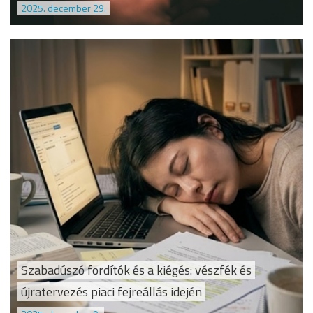
2025. december 29.
Szabadúszó fordítók és a kiégés: vészfék és
újratervezés piaci fejreállás idején