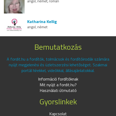
angol, német, román
Katharina Kellig
angol, német
Bemutatkozás
A fordit.hu a fordítók, tolmácsok és fordítóirodák számára
nyújt megjelenési és üzletszerzési lehetőséget. Szakmai
portál hírekkel, videókkal, állásajánlatokkal.
Információ fordítóknak
Mit nyújt a fordit.hu?
Használati útmutató
Gyorslinkek
Kapcsolat