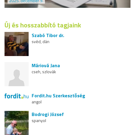
2025. december 9.
Új és hosszabbító tagjaink
Szabó Tibor dr.
svéd, dán
Máriová Jana
cseh, szlovák
Fordit.hu Szerkesztőség
angol
Bodrogi József
spanyol