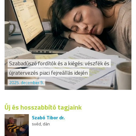
Szabadúszó fordítók és a kiégés: vészfék és
újratervezés piaci fejreállás idején
2025. december 9.
Új és hosszabbító tagjaink
Szabó Tibor dr.
svéd, dán