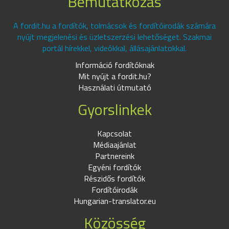
Bemutatkozás
A fordit.hu a fordítók, tolmácsok és fordítóirodák számára
nyújt megjelenési és üzletszerzési lehetőséget. Szakmai
portál hírekkel, videókkal, állásajánlatokkal.
Információ fordítóknak
Mit nyújt a fordit.hu?
Használati útmutató
Gyorslinkek
Kapcsolat
Médiaajánlat
Partnereink
Egyéni fordítók
Részidős fordítók
Fordítóirodák
Hungarian-translator.eu
Közösség