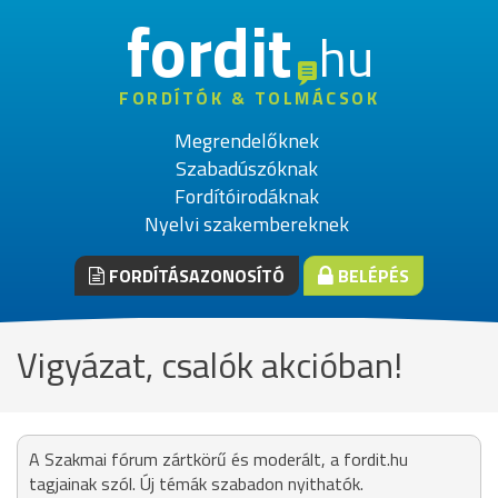
fordit
hu
FORDÍTÓK & TOLMÁCSOK
Megrendelőknek
Szabadúszóknak
Fordítóirodáknak
Nyelvi szakembereknek
FORDÍTÁSAZONOSÍTÓ
BELÉPÉS
Vigyázat, csalók akcióban!
A Szakmai fórum zártkörű és moderált, a fordit.hu
tagjainak szól. Új témák szabadon nyithatók.