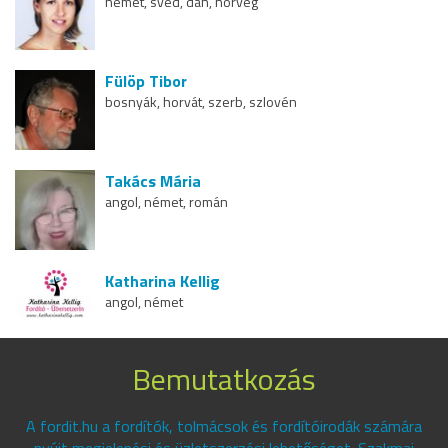
német, svéd, dán, norvég
Fülöp Tibor
bosnyák, horvát, szerb, szlovén
Takács Mária
angol, német, román
Katharina Kellig
angol, német
Bemutatkozás
A fordit.hu a fordítók, tolmácsok és fordítóirodák számára