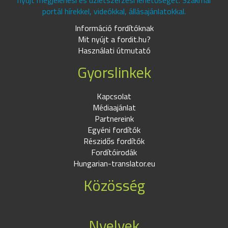
nyújt megjelenési és üzletszerzési lehetőséget. Szakmai
portál hírekkel, videókkal, állásajánlatokkal.
Információ fordítóknak
Mit nyújt a fordit.hu?
Használati útmutató
Gyorslinkek
Kapcsolat
Médiaajánlat
Partnereink
Egyéni fordítók
Részidős fordítók
Fordítóirodák
Hungarian-translator.eu
Közösség
Nyelvek