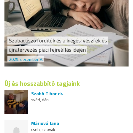
Szabadúszó fordítók és a kiégés: vészfék és
újratervezés piaci fejreállás idején
2025. december 9.
Új és hosszabbító tagjaink
Szabó Tibor dr.
svéd, dán
Máriová Jana
cseh, szlovák