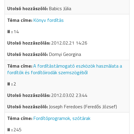
Babics Júlia
Könyv fordítás
14
2012.02.21 14:26
Dornyi Georgina
A fordítástámogató eszközök használata a
fordítók és fordítóirodák szemszögéből
2
2012.03.02 23:44
Joseph Feredoes (Feredős József)
Fordítóprogramok, szótárak
245