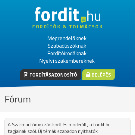
fordit
hu
FORDÍTÓK & TOLMÁCSOK
Megrendelőknek
Szabadúszóknak
Fordítóirodáknak
Nyelvi szakembereknek
FORDÍTÁSAZONOSÍTÓ
BELÉPÉS
Fórum
A Szakmai fórum zártkörű és moderált, a fordit.hu
tagjainak szól. Új témák szabadon nyithatók.