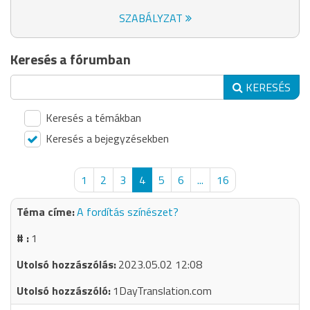
SZABÁLYZAT
Keresés a fórumban
KERESÉS
Keresés a témákban
Keresés a bejegyzésekben
1
2
3
4
5
6
...
16
A fordítás színészet?
1
2023.05.02 12:08
1DayTranslation.com