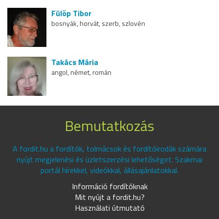
Fülöp Tibor
bosnyák, horvát, szerb, szlovén
Takács Mária
angol, német, román
Bemutatkozás
A fordit.hu a fordítók, tolmácsok és fordítóirodák számára
nyújt megjelenési és üzletszerzési lehetőséget. Szakmai
portál hírekkel, videókkal, állásajánlatokkal.
Információ fordítóknak
Mit nyújt a fordit.hu?
Használati útmutató