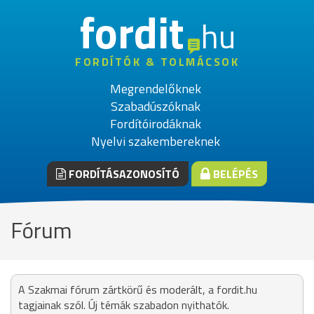
fordit
hu
FORDÍTÓK & TOLMÁCSOK
Megrendelőknek
Szabadúszóknak
Fordítóirodáknak
Nyelvi szakembereknek
FORDÍTÁSAZONOSÍTÓ
BELÉPÉS
Fórum
A Szakmai fórum zártkörű és moderált, a fordit.hu
tagjainak szól. Új témák szabadon nyithatók.