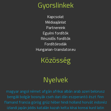
Gyorslinkek
Kapcsolat
Médiaajánlat
Partnereink
Egyéni fordítók
Részidős fordítók
Fordítóirodák
Hungarian-translator.eu
Közösség
Nyelvek
magyar angol német afgán afrikai albán arab azeri belorusz
bengáli bolgár bosnyák cseh dari dán eszperantó észt finn
flamand francia görög grúz héber hindi holland horvát indonéz
izlandi japán jiddis katalán kazah kelta kínai koreai kurd latin