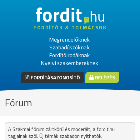
fordit
hu
FORDÍTÓK & TOLMÁCSOK
Megrendelőknek
Szabadúszóknak
Fordítóirodáknak
Nyelvi szakembereknek
FORDÍTÁSAZONOSÍTÓ
BELÉPÉS
Fórum
A Szakmai fórum zártkörű és moderált, a fordit.hu
tagjainak szól. Új témák szabadon nyithatók.