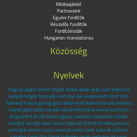
Médiaajánlat
Partnereink
Egyéni fordítók
Részidős fordítók
Fordítóirodák
Hungarian-translator.eu
Közösség
Nyelvek
magyar angol német afgán afrikai albán arab azeri belorusz
bengáli bolgár bosnyák cseh dari dán eszperantó észt finn
flamand francia görög grúz héber hindi holland horvát indonéz
izlandi japán jiddis katalán kazah kelta kínai koreai kurd latin
lengyel lett litván lovári cigány macedón mandarin moldáv
mongol norvég olasz orosz ógörög ótörök örmény perzsa
portugál román ruszin spanyol svéd szerb szlovák szlovén
tagalog tamil thai török türkmén ukrán vietnámi viszajan