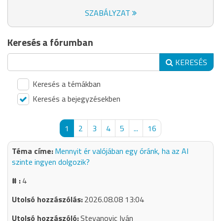
SZABÁLYZAT
Keresés a fórumban
KERESÉS
Keresés a témákban
Keresés a bejegyzésekben
1
2
3
4
5
...
16
Mennyit ér valójában egy óránk, ha az AI
szinte ingyen dolgozik?
4
2026.08.08 13:04
Stevanovic Iván