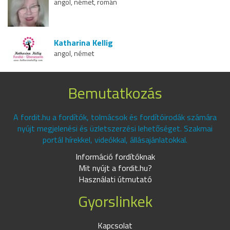
angol, német, román
Katharina Kellig
angol, német
Bemutatkozás
A fordit.hu a fordítók, tolmácsok és fordítóirodák számára
nyújt megjelenési és üzletszerzési lehetőséget. Szakmai
portál hírekkel, videókkal, állásajánlatokkal.
Információ fordítóknak
Mit nyújt a fordit.hu?
Használati útmutató
Gyorslinkek
Kapcsolat