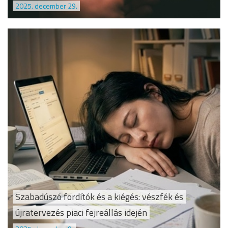
2025. december 29.
Szabadúszó fordítók és a kiégés: vészfék és
újratervezés piaci fejreállás idején