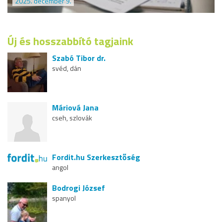
2025. december 9.
Új és hosszabbító tagjaink
Szabó Tibor dr.
svéd, dán
Máriová Jana
cseh, szlovák
Fordit.hu Szerkesztőség
angol
Bodrogi József
spanyol