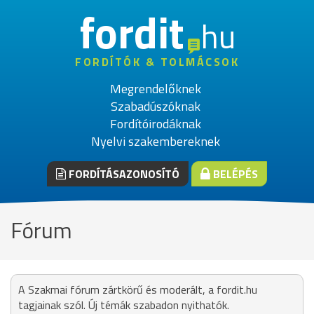
fordit
hu
FORDÍTÓK & TOLMÁCSOK
Megrendelőknek
Szabadúszóknak
Fordítóirodáknak
Nyelvi szakembereknek
FORDÍTÁSAZONOSÍTÓ
BELÉPÉS
Fórum
A Szakmai fórum zártkörű és moderált, a fordit.hu
tagjainak szól. Új témák szabadon nyithatók.