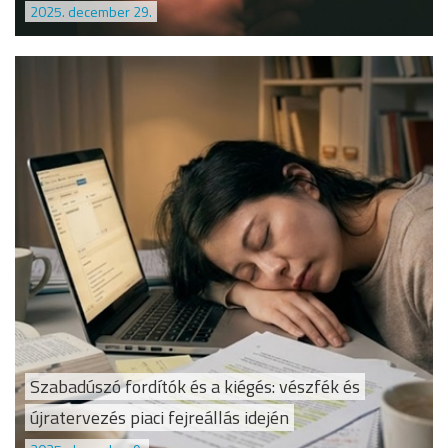
2025. december 29.
Szabadúszó fordítók és a kiégés: vészfék és
újratervezés piaci fejreállás idején