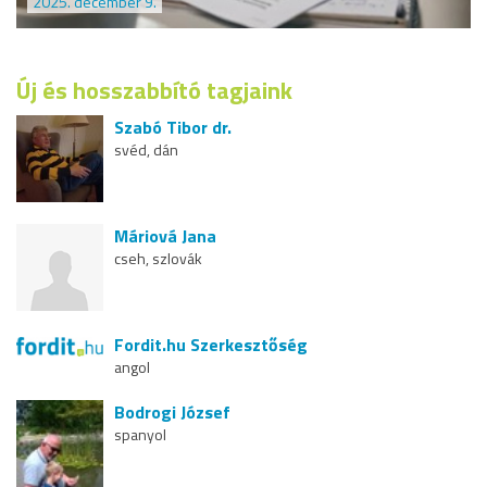
2025. december 9.
Új és hosszabbító tagjaink
Szabó Tibor dr.
svéd, dán
Máriová Jana
cseh, szlovák
Fordit.hu Szerkesztőség
angol
Bodrogi József
spanyol