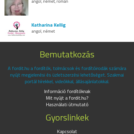
angol, német, román
Katharina Kellig
angol, német
Bemutatkozás
A fordit.hu a fordítók, tolmácsok és fordítóirodák számára
nyújt megjelenési és üzletszerzési lehetőséget. Szakmai
portál hírekkel, videókkal, állásajánlatokkal.
Információ fordítóknak
Mit nyújt a fordit.hu?
Használati útmutató
Gyorslinkek
Kapcsolat