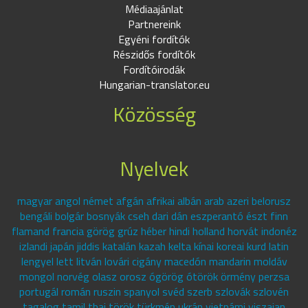
Médiaajánlat
Partnereink
Egyéni fordítók
Részidős fordítók
Fordítóirodák
Hungarian-translator.eu
Közösség
Nyelvek
magyar angol német afgán afrikai albán arab azeri belorusz
bengáli bolgár bosnyák cseh dari dán eszperantó észt finn
flamand francia görög grúz héber hindi holland horvát indonéz
izlandi japán jiddis katalán kazah kelta kínai koreai kurd latin
lengyel lett litván lovári cigány macedón mandarin moldáv
mongol norvég olasz orosz ógörög ótörök örmény perzsa
portugál román ruszin spanyol svéd szerb szlovák szlovén
tagalog tamil thai török türkmén ukrán vietnámi viszajan