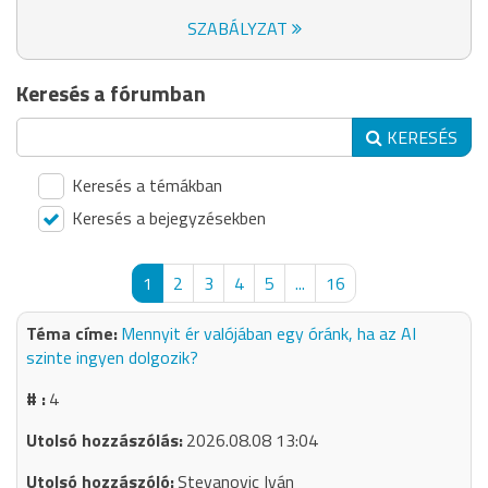
SZABÁLYZAT
Keresés a fórumban
KERESÉS
Keresés a témákban
Keresés a bejegyzésekben
1
2
3
4
5
...
16
Mennyit ér valójában egy óránk, ha az AI
szinte ingyen dolgozik?
4
2026.08.08 13:04
Stevanovic Iván