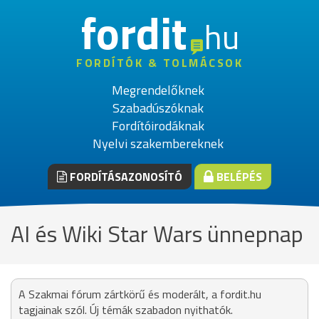
fordit
hu
FORDÍTÓK & TOLMÁCSOK
Megrendelőknek
Szabadúszóknak
Fordítóirodáknak
Nyelvi szakembereknek
FORDÍTÁSAZONOSÍTÓ
BELÉPÉS
AI és Wiki Star Wars ünnepnap
A Szakmai fórum zártkörű és moderált, a fordit.hu
tagjainak szól. Új témák szabadon nyithatók.