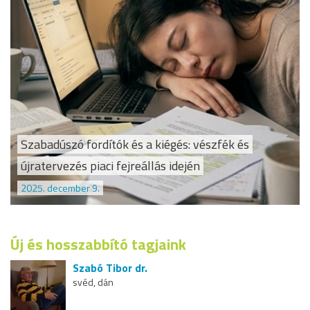
Szabadúszó fordítók és a kiégés: vészfék és
újratervezés piaci fejreállás idején
2025. december 9.
Új és hosszabbító tagjaink
Szabó Tibor dr.
svéd, dán