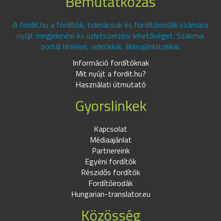
Bemutatkozás
A fordit.hu a fordítók, tolmácsok és fordítóirodák számára
nyújt megjelenési és üzletszerzési lehetőséget. Szakmai
portál hírekkel, videókkal, állásajánlatokkal.
Információ fordítóknak
Mit nyújt a fordit.hu?
Használati útmutató
Gyorslinkek
Kapcsolat
Médiaajánlat
Partnereink
Egyéni fordítók
Részidős fordítók
Fordítóirodák
Hungarian-translator.eu
Közösség