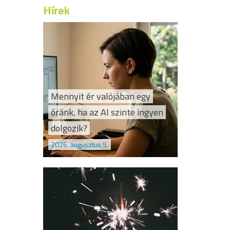
Hírek
Mennyit ér valójában egy
óránk, ha az AI szinte ingyen
dolgozik?
2026. augusztus 5.