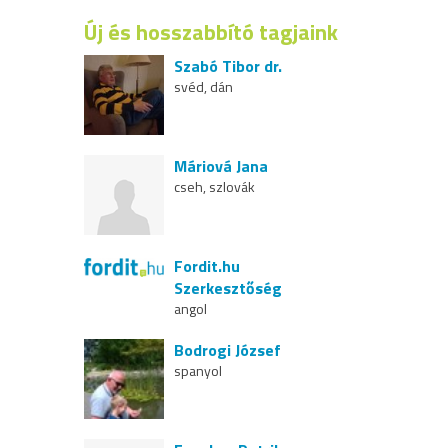
Új és hosszabbító tagjaink
Szabó Tibor dr.
svéd, dán
Máriová Jana
cseh, szlovák
Fordit.hu
Szerkesztőség
angol
Bodrogi József
spanyol