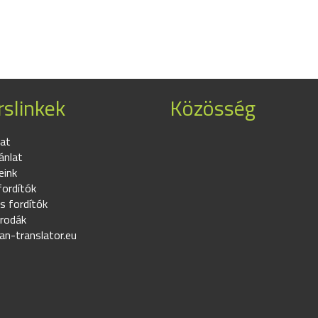
slinkek
Közösség
at
ánlat
eink
fordítók
s fordítók
irodák
an-translator.eu