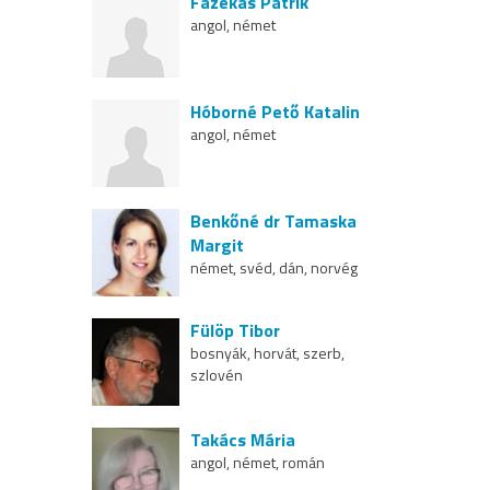
Fazekas Patrik
angol, német
Hóborné Pető Katalin
angol, német
Benkőné dr Tamaska
Margit
német, svéd, dán, norvég
Fülöp Tibor
bosnyák, horvát, szerb,
szlovén
Takács Mária
angol, német, román