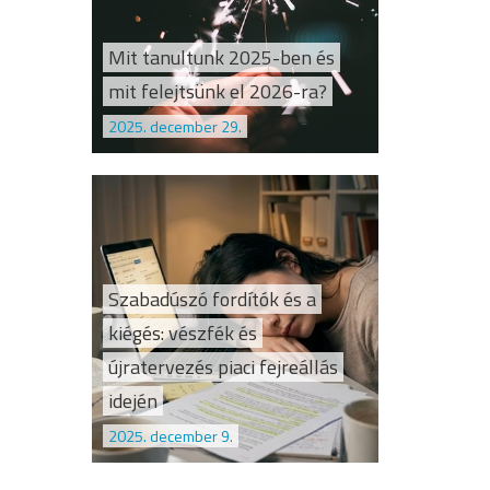
Mit tanultunk 2025-ben és
mit felejtsünk el 2026-ra?
2025. december 29.
Szabadúszó fordítók és a
kiégés: vészfék és
újratervezés piaci fejreállás
idején
2025. december 9.