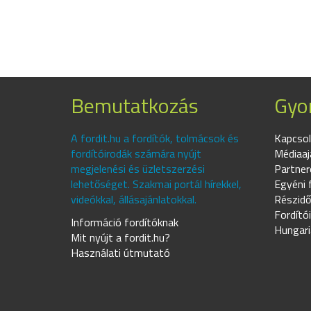
Bemutatkozás
Gyor
A fordit.hu a fordítók, tolmácsok és
Kapcsol
fordítóirodák számára nyújt
Médiaaj
megjelenési és üzletszerzési
Partner
lehetőséget. Szakmai portál hírekkel,
Egyéni 
videókkal, állásajánlatokkal.
Részidő
Fordító
Információ fordítóknak
Hungari
Mit nyújt a fordit.hu?
Használati útmutató