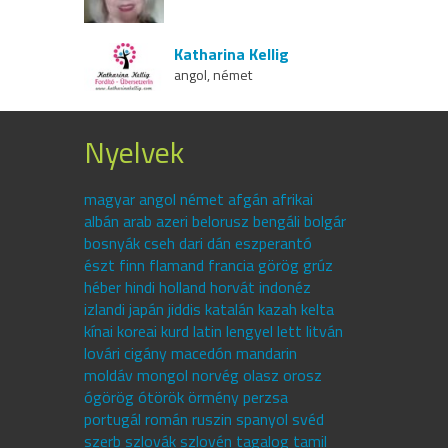
Katharina Kellig
angol, német
Nyelvek
magyar angol német afgán afrikai
albán arab azeri belorusz bengáli bolgár
bosnyák cseh dari dán eszperantó
észt finn flamand francia görög grúz
héber hindi holland horvát indonéz
izlandi japán jiddis katalán kazah kelta
kínai koreai kurd latin lengyel lett litván
lovári cigány macedón mandarin
moldáv mongol norvég olasz orosz
ógörög ótörök örmény perzsa
portugál román ruszin spanyol svéd
szerb szlovák szlovén tagalog tamil