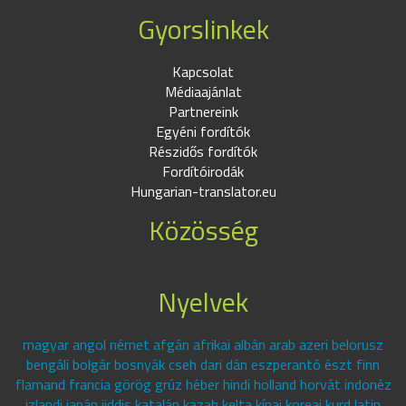
Gyorslinkek
Kapcsolat
Médiaajánlat
Partnereink
Egyéni fordítók
Részidős fordítók
Fordítóirodák
Hungarian-translator.eu
Közösség
Nyelvek
magyar angol német afgán afrikai albán arab azeri belorusz
bengáli bolgár bosnyák cseh dari dán eszperantó észt finn
flamand francia görög grúz héber hindi holland horvát indonéz
izlandi japán jiddis katalán kazah kelta kínai koreai kurd latin