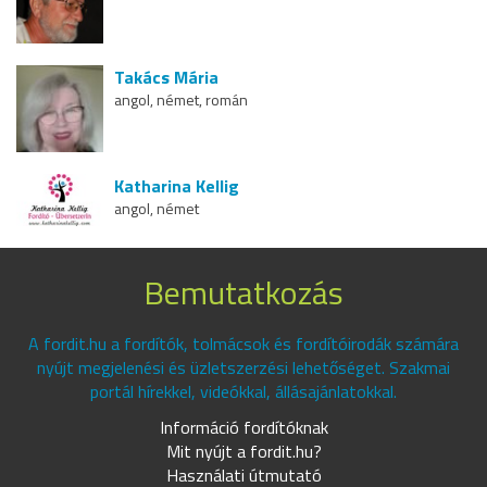
Takács Mária
angol, német, román
Katharina Kellig
angol, német
Bemutatkozás
A fordit.hu a fordítók, tolmácsok és fordítóirodák számára
nyújt megjelenési és üzletszerzési lehetőséget. Szakmai
portál hírekkel, videókkal, állásajánlatokkal.
Információ fordítóknak
Mit nyújt a fordit.hu?
Használati útmutató