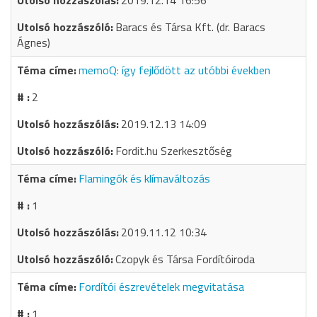
2019.12.14 16:56
Baracs és Társa Kft. (dr. Baracs
Ágnes)
memoQ: így fejlődött az utóbbi években
2
2019.12.13 14:09
Fordit.hu Szerkesztőség
Flamingók és klímaváltozás
1
2019.11.12 10:34
Czopyk és Társa Fordítóiroda
Fordítói észrevételek megvitatása
1