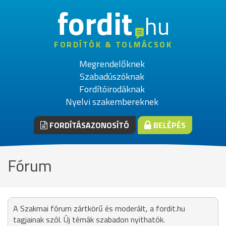
fordit
hu
FORDÍTÓK & TOLMÁCSOK
Megrendelőknek
Szabadúszóknak
Fordítóirodáknak
Nyelvi szakembereknek
FORDÍTÁSAZONOSÍTÓ
BELÉPÉS
Fórum
A Szakmai fórum zártkörű és moderált, a fordit.hu
tagjainak szól. Új témák szabadon nyithatók.