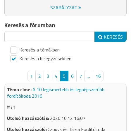
SZABÁLYZAT
Keresés a fórumban
KERESÉS
Keresés a témákban
Keresés a bejegyzésekben
1
2
3
4
5
6
7
...
16
A 10 legismertebb és legnépszerűbb
fordítóiroda 2016
1
2020.10.12 16:07
Czopyk és Társa Fordítóiroda