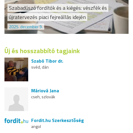
Szabadúszó fordítók és a kiégés: vészfék és
újratervezés piaci fejreállás idején
2025. december 9.
Új és hosszabbító tagjaink
Szabó Tibor dr.
svéd, dán
Máriová Jana
cseh, szlovák
Fordit.hu Szerkesztőség
angol