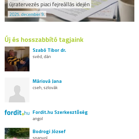
újratervezés piaci fejreállás idején
2025. december 9.
Új és hosszabbító tagjaink
Szabó Tibor dr.
svéd, dán
Máriová Jana
cseh, szlovák
Fordit.hu Szerkesztőség
angol
Bodrogi József
spanyol