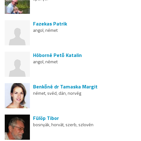
Fazekas Patrik
angol, német
Hóborné Pető Katalin
angol, német
Benkőné dr Tamaska Margit
német, svéd, dán, norvég
Fülöp Tibor
bosnyák, horvát, szerb, szlovén