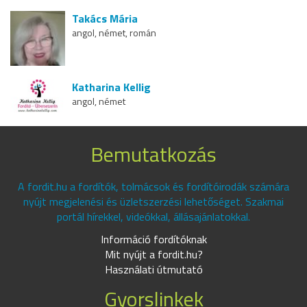
Takács Mária
angol, német, román
Katharina Kellig
angol, német
Bemutatkozás
A fordit.hu a fordítók, tolmácsok és fordítóirodák számára
nyújt megjelenési és üzletszerzési lehetőséget. Szakmai
portál hírekkel, videókkal, állásajánlatokkal.
Információ fordítóknak
Mit nyújt a fordit.hu?
Használati útmutató
Gyorslinkek