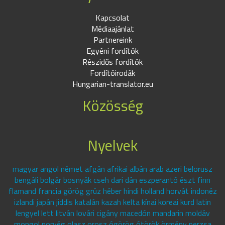
Kapcsolat
Médiaajánlat
Partnereink
Egyéni fordítók
Részidős fordítók
Fordítóirodák
Hungarian-translator.eu
Közösség
Nyelvek
magyar angol német afgán afrikai albán arab azeri belorusz
bengáli bolgár bosnyák cseh dari dán eszperantó észt finn
flamand francia görög grúz héber hindi holland horvát indonéz
izlandi japán jiddis katalán kazah kelta kínai koreai kurd latin
lengyel lett litván lovári cigány macedón mandarin moldáv
mongol norvég olasz orosz ógörög ótörök örmény perzsa