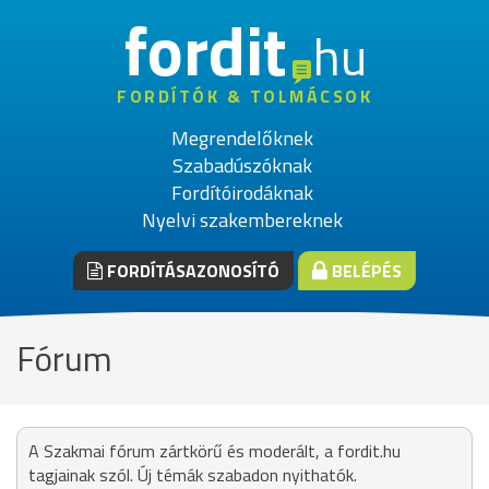
fordit
hu
FORDÍTÓK & TOLMÁCSOK
Megrendelőknek
Szabadúszóknak
Fordítóirodáknak
Nyelvi szakembereknek
FORDÍTÁSAZONOSÍTÓ
BELÉPÉS
Fórum
A Szakmai fórum zártkörű és moderált, a fordit.hu
tagjainak szól. Új témák szabadon nyithatók.