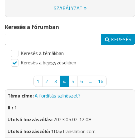
SZABÁLYZAT
Keresés a fórumban
KERESÉS
Keresés a témákban
Keresés a bejegyzésekben
1
2
3
4
5
6
...
16
A fordítás színészet?
1
2023.05.02 12:08
1DayTranslation.com