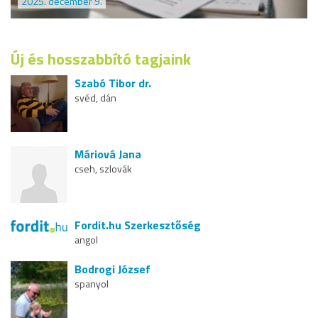
2025. december 9.
Új és hosszabbító tagjaink
Szabó Tibor dr.
svéd, dán
Máriová Jana
cseh, szlovák
Fordit.hu Szerkesztőség
angol
Bodrogi József
spanyol