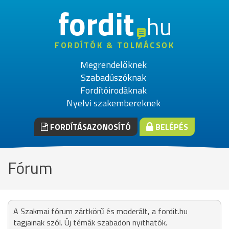
fordit
hu
FORDÍTÓK & TOLMÁCSOK
Megrendelőknek
Szabadúszóknak
Fordítóirodáknak
Nyelvi szakembereknek
FORDÍTÁSAZONOSÍTÓ
BELÉPÉS
Fórum
A Szakmai fórum zártkörű és moderált, a fordit.hu
tagjainak szól. Új témák szabadon nyithatók.