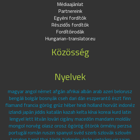
Médiaajánlat
Partnereink
Egyéni fordítók
Részidős fordítók
Fordítóirodák
Hungarian-translator.eu
Közösség
Nyelvek
magyar angol német afgán afrikai albán arab azeri belorusz
bengáli bolgár bosnyák cseh dari dán eszperantó észt finn
flamand francia görög grúz héber hindi holland horvát indonéz
izlandi japán jiddis katalán kazah kelta kínai koreai kurd latin
lengyel lett litván lovári cigány macedón mandarin moldáv
mongol norvég olasz orosz ógörög ótörök örmény perzsa
portugál román ruszin spanyol svéd szerb szlovák szlovén
tagalog tamil thai török türkmén ukrán vietnámi viszajan