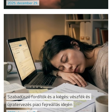
2025. december 29.
Szabadúszó fordítók és a kiégés: vészfék és
újratervezés piaci fejreállás idején