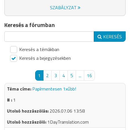
SZABÁLYZAT
Keresés a fórumban
KERESÉS
Keresés a témákban
Keresés a bejegyzésekben
1
2
3
4
5
...
16
Papírmentesen 1xűbb!
1
2026.07.06 13:58
1DayTranslation.com