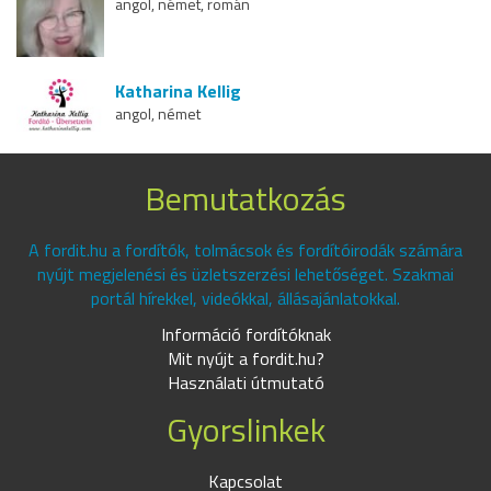
angol, német, román
Katharina Kellig
angol, német
Bemutatkozás
A fordit.hu a fordítók, tolmácsok és fordítóirodák számára
nyújt megjelenési és üzletszerzési lehetőséget. Szakmai
portál hírekkel, videókkal, állásajánlatokkal.
Információ fordítóknak
Mit nyújt a fordit.hu?
Használati útmutató
Gyorslinkek
Kapcsolat