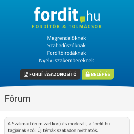
fordit
hu
FORDÍTÓK & TOLMÁCSOK
Megrendelőknek
Szabadúszóknak
Fordítóirodáknak
Nyelvi szakembereknek
FORDÍTÁSAZONOSÍTÓ
BELÉPÉS
Fórum
A Szakmai fórum zártkörű és moderált, a fordit.hu
tagjainak szól. Új témák szabadon nyithatók.