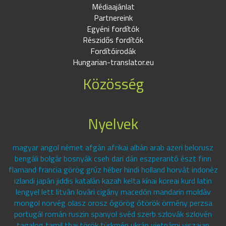
Médiaajánlat
Partnereink
Egyéni fordítók
Részidős fordítók
Fordítóirodák
Hungarian-translator.eu
Közösség
Nyelvek
magyar angol német afgán afrikai albán arab azeri belorusz
bengáli bolgár bosnyák cseh dari dán eszperantó észt finn
flamand francia görög grúz héber hindi holland horvát indonéz
izlandi japán jiddis katalán kazah kelta kínai koreai kurd latin
lengyel lett litván lovári cigány macedón mandarin moldáv
mongol norvég olasz orosz ógörög ótörök örmény perzsa
portugál román ruszin spanyol svéd szerb szlovák szlovén
tagalog tamil thai török türkmén ukrán vietnámi viszajan