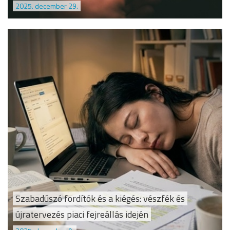
2025. december 29.
Szabadúszó fordítók és a kiégés: vészfék és
újratervezés piaci fejreállás idején