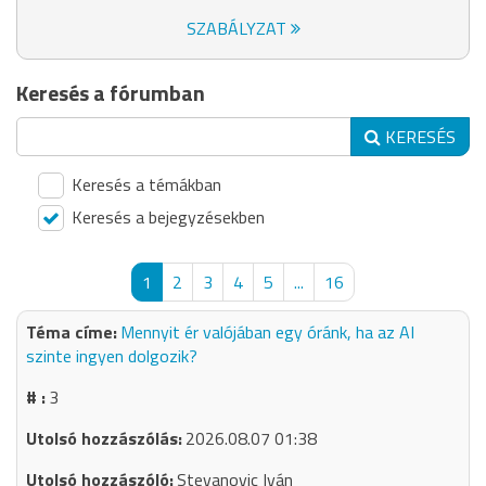
SZABÁLYZAT
Keresés a fórumban
KERESÉS
Keresés a témákban
Keresés a bejegyzésekben
1
2
3
4
5
...
16
Mennyit ér valójában egy óránk, ha az AI
szinte ingyen dolgozik?
3
2026.08.07 01:38
Stevanovic Iván