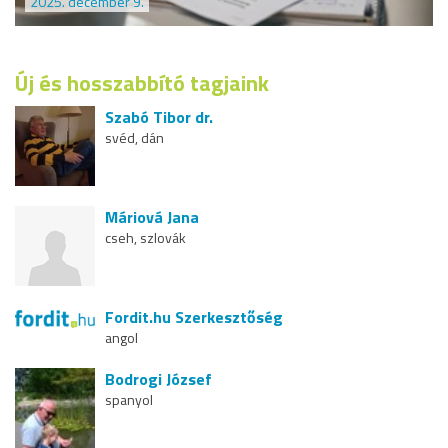
2025. december 9.
Új és hosszabbító tagjaink
Szabó Tibor dr.
svéd, dán
Máriová Jana
cseh, szlovák
Fordit.hu Szerkesztőség
angol
Bodrogi József
spanyol