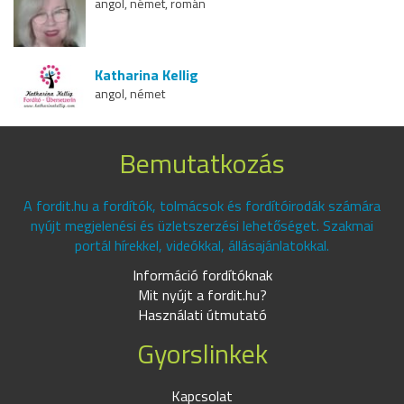
angol, német, román
Katharina Kellig
angol, német
Bemutatkozás
A fordit.hu a fordítók, tolmácsok és fordítóirodák számára
nyújt megjelenési és üzletszerzési lehetőséget. Szakmai
portál hírekkel, videókkal, állásajánlatokkal.
Információ fordítóknak
Mit nyújt a fordit.hu?
Használati útmutató
Gyorslinkek
Kapcsolat