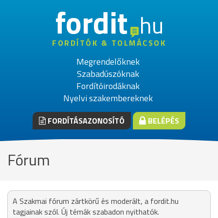
fordit
hu
FORDÍTÓK & TOLMÁCSOK
Megrendelőknek
Szabadúszóknak
Fordítóirodáknak
Nyelvi szakembereknek
FORDÍTÁSAZONOSÍTÓ
BELÉPÉS
Fórum
A Szakmai fórum zártkörű és moderált, a fordit.hu
tagjainak szól. Új témák szabadon nyithatók.