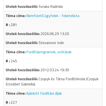
Svraka Radmila
Nemfizető ügyfelek - feketelista
281
2026.06.29 13:20
Stevanovic Iván
Fordítóprogramok, szótárak
245
2012.03.24 19:30
Czopyk és Társa Fordítóiroda (Czopyk
Erzsébet Gabriella)
Ajánlott fordítási díjak
227