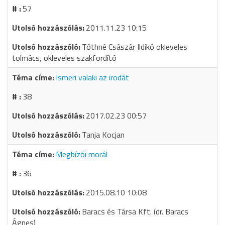
57
2011.11.23 10:15
Tóthné Császár Ildikó okleveles
tolmács, okleveles szakfordító
Ismeri valaki az irodát
38
2017.02.23 00:57
Tanja Kocjan
Megbízói morál
36
2015.08.10 10:08
Baracs és Társa Kft. (dr. Baracs
Ágnes)