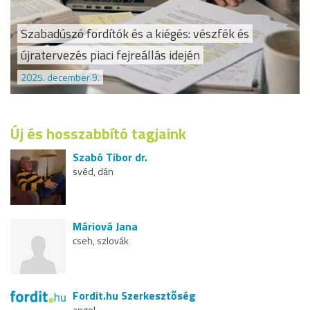
Szabadúszó fordítók és a kiégés: vészfék és
újratervezés piaci fejreállás idején
2025. december 9.
Új és hosszabbító tagjaink
Szabó Tibor dr.
svéd, dán
Máriová Jana
cseh, szlovák
Fordit.hu Szerkesztőség
angol