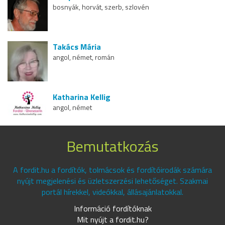
bosnyák, horvát, szerb, szlovén
Takács Mária
angol, német, román
Katharina Kellig
angol, német
Bemutatkozás
A fordit.hu a fordítók, tolmácsok és fordítóirodák számára
nyújt megjelenési és üzletszerzési lehetőséget. Szakmai
portál hírekkel, videókkal, állásajánlatokkal.
Információ fordítóknak
Mit nyújt a fordit.hu?