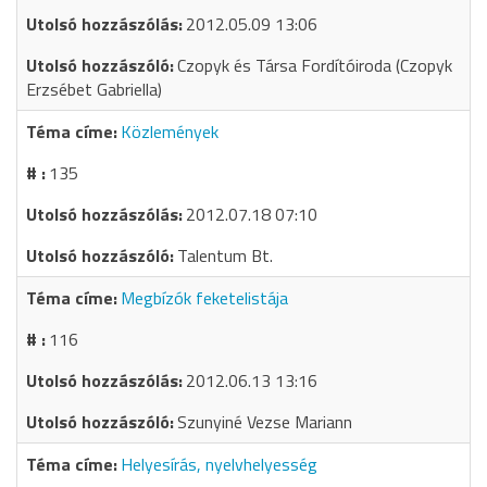
2012.05.09 13:06
Czopyk és Társa Fordítóiroda (Czopyk
Erzsébet Gabriella)
Közlemények
135
2012.07.18 07:10
Talentum Bt.
Megbízók feketelistája
116
2012.06.13 13:16
Szunyiné Vezse Mariann
Helyesírás, nyelvhelyesség