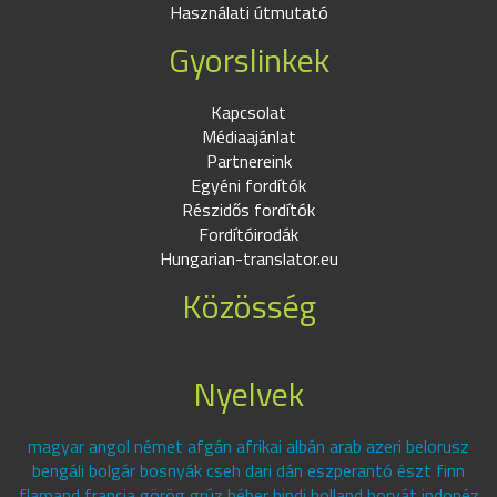
Használati útmutató
Gyorslinkek
Kapcsolat
Médiaajánlat
Partnereink
Egyéni fordítók
Részidős fordítók
Fordítóirodák
Hungarian-translator.eu
Közösség
Nyelvek
magyar angol német afgán afrikai albán arab azeri belorusz
bengáli bolgár bosnyák cseh dari dán eszperantó észt finn
flamand francia görög grúz héber hindi holland horvát indonéz