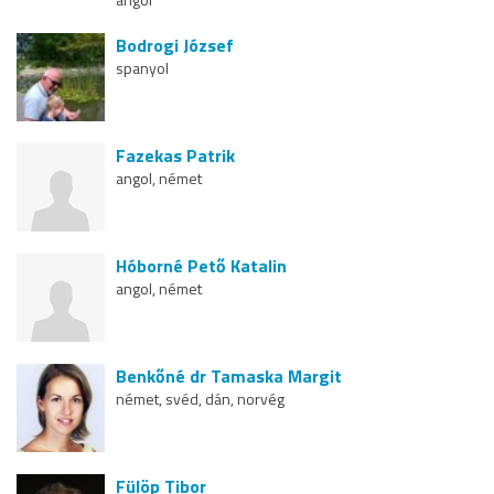
Bodrogi József
spanyol
Fazekas Patrik
angol, német
Hóborné Pető Katalin
angol, német
Benkőné dr Tamaska Margit
német, svéd, dán, norvég
Fülöp Tibor