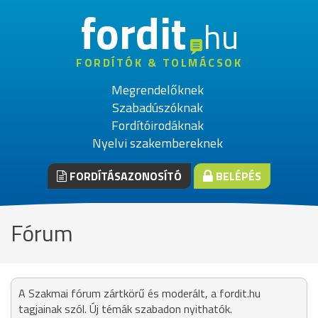
fordit
hu
FORDÍTÓK & TOLMÁCSOK
Megrendelőknek
Szabadúszóknak
Fordítóirodáknak
Nyelvi szakembereknek
FORDÍTÁSAZONOSÍTÓ
BELÉPÉS
Fórum
A Szakmai fórum zártkörű és moderált, a fordit.hu
tagjainak szól. Új témák szabadon nyithatók.