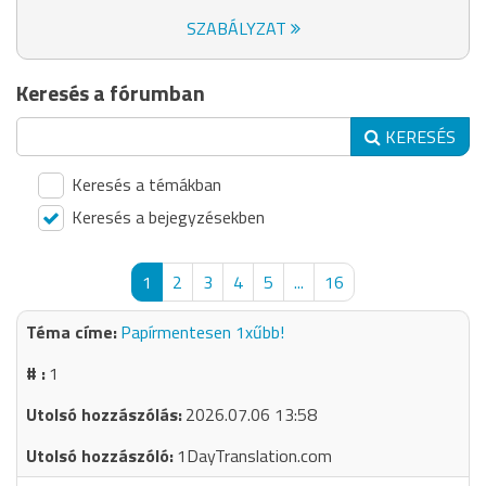
SZABÁLYZAT
Keresés a fórumban
KERESÉS
Keresés a témákban
Keresés a bejegyzésekben
1
2
3
4
5
...
16
Papírmentesen 1xűbb!
1
2026.07.06 13:58
1DayTranslation.com