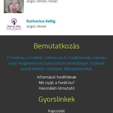
angol, német, román
Katharina Kellig
angol, német
Bemutatkozás
A fordit.hu a fordítók, tolmácsok és fordítóirodák számára
nyújt megjelenési és üzletszerzési lehetőséget. Szakmai
portál hírekkel, videókkal, állásajánlatokkal.
Információ fordítóknak
Mit nyújt a fordit.hu?
Használati útmutató
Gyorslinkek
Kapcsolat