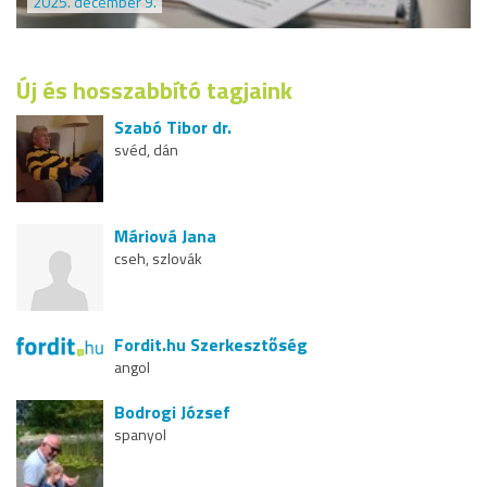
2025. december 9.
Új és hosszabbító tagjaink
Szabó Tibor dr.
svéd, dán
Máriová Jana
cseh, szlovák
Fordit.hu Szerkesztőség
angol
Bodrogi József
spanyol