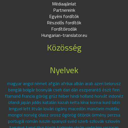
Médiaajánlat
Partnereink
Egyéni fordítók
Részidős fordítók
Fordítóirodák
Hungarian-translator.eu
Közösség
Nyelvek
magyar angol német afgán afrikai albán arab azeri belorusz
bengáli bolgár bosnyák cseh dari dán eszperantó észt finn
flamand francia görög grúz héber hindi holland horvát indonéz
izlandi japán jiddis katalán kazah kelta kínai koreai kurd latin
lengyel lett litván lovári cigány macedón mandarin moldáv
mongol norvég olasz orosz ógörög ótörök örmény perzsa
portugál román ruszin spanyol svéd szerb szlovák szlovén
tagalog tamil thai török türkmén ukrán vietnámi viszajan