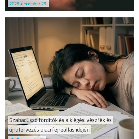
2025. december 29.
Szabadúszó fordítók és a kiégés: vészfék és
újratervezés piaci fejreállás idején